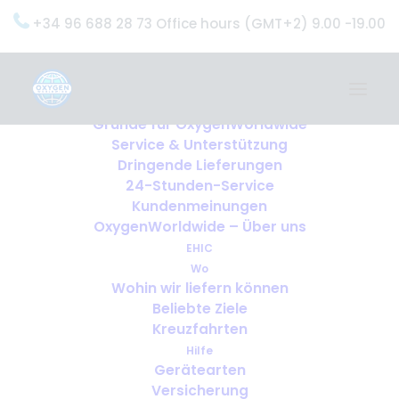
+34 96 688 28 73 Office hours (GMT+2) 9.00 -19.00
Home
Dienstleistungen
OxygenWorldwide (Was wir tun)
Gründe für OxygenWorldwide
Service & Unterstützung
Dringende Lieferungen
24-Stunden-Service
Kundenmeinungen
OxygenWorldwide – Über uns
EHIC
Wo
Wohin wir liefern können
Beliebte Ziele
Kreuzfahrten
Hilfe
Gerätearten
Versicherung