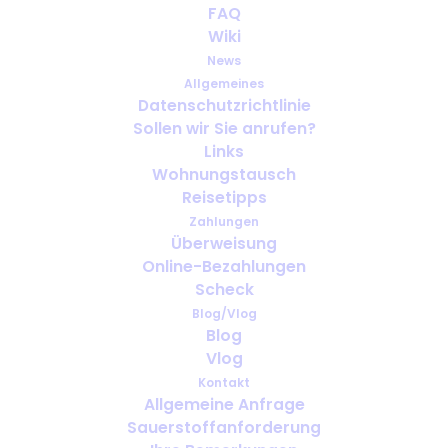
FAQ
Geschäftsreisen mit medizinischem
Wiki
Sauerstoff: Was muss vor der
News
Abreise organisiert werden?
Allgemeines
Datenschutzrichtlinie
Sollen wir Sie anrufen?
Links
Wohnungstausch
Reisetipps
Zahlungen
Überweisung
Online-Bezahlungen
Scheck
Blog/Vlog
Blog
Vlog
Sauerstoff für Hochzeiten,
Kontakt
Allgemeine Anfrage
Familienfeiern oder besondere
Sauerstoffanforderung
Anlässe im Ausland