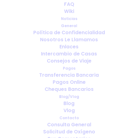
FAQ
Viajes de negocios con oxígeno
Wiki
medicinal: qué se debe organizar
Noticias
antes de salir
General
Política de Confidencialidad
Nosotros Le Llamamos
Enlaces
Intercambio de Casas
Consejos de Viaje
Pagos
Transferencia Bancaria
Pagos Online
Cheques Bancarios
Blog/Vlog
Blog
Vlog
Llevar oxígeno a una boda,
Contacto
Consulta General
celebración familiar o evento
Solicitud de Oxígeno
especial en el extranjero