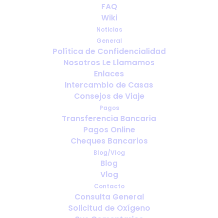
FAQ
Viajes de negocios con oxígeno
Wiki
medicinal: qué se debe organizar
Noticias
antes de salir
General
Política de Confidencialidad
Nosotros Le Llamamos
Enlaces
Intercambio de Casas
Consejos de Viaje
Pagos
Transferencia Bancaria
Pagos Online
Cheques Bancarios
Blog/Vlog
Blog
Vlog
Llevar oxígeno a una boda,
Contacto
Consulta General
celebración familiar o evento
Solicitud de Oxígeno
especial en el extranjero