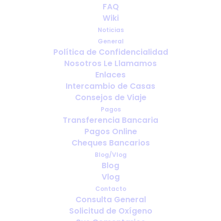
FAQ
debes tener en cuenta antes de
Wiki
partir
Noticias
General
Política de Confidencialidad
Nosotros Le Llamamos
Enlaces
Intercambio de Casas
Consejos de Viaje
Pagos
Transferencia Bancaria
Pagos Online
Cheques Bancarios
Blog/Vlog
Blog
Vlog
¿Cuánto oxígeno necesitas
Contacto
realmente para unas vacaciones?
Consulta General
(Y por qué la gente se equivoca)
Solicitud de Oxígeno