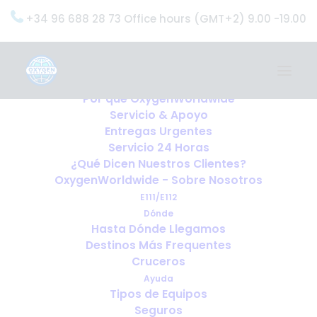
+34 96 688 28 73 Office hours (GMT+2) 9.00 -19.00
Home
Servicios
OxygenWorldwide (¿Qué Hacemos?)
Por qué OxygenWorldwide
Servicio & Apoyo
Entregas Urgentes
Servicio 24 Horas
¿Qué Dicen Nuestros Clientes?
OxygenWorldwide - Sobre Nosotros
E111/E112
Dónde
Hasta Dónde Llegamos
Destinos Más Frequentes
Cruceros
Ayuda
Tipos de Equipos
Seguros
Viajar solo con oxígeno: lo que