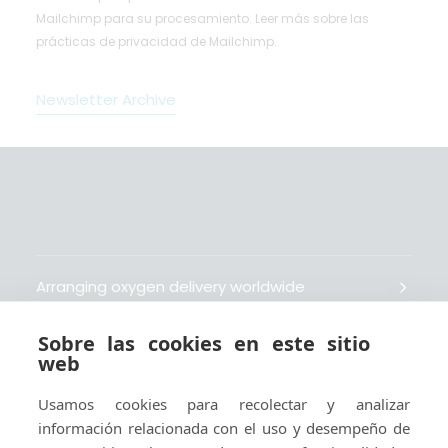
Mailchimp para su procesamiento.
Leer más
sobre las
prácticas de privacidad de Mailchimp.
Newsletter Archive
Arranging oxygen delivery worldwide
Sobre las cookies en este sitio
Fait livrer de l’oxygène dans le monde entier
web
Usamos cookies para recolectar y analizar
Organisiert weltweit Sauerstofflieferungen
información relacionada con el uso y desempeño de