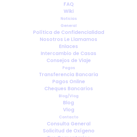
Uso de oxígeno en climas cálidos:
FAQ
qué esperar en el sur de Europa
Wiki
Noticias
General
Política de Confidencialidad
Nosotros Le Llamamos
Enlaces
Intercambio de Casas
Consejos de Viaje
Pagos
Transferencia Bancaria
Pagos Online
Cheques Bancarios
Blog/Vlog
Blog
Utilisation de l’oxygène dans les
Vlog
climats chauds : à quoi s’attendre
Contacto
en Europe du Sud
Consulta General
Solicitud de Oxígeno