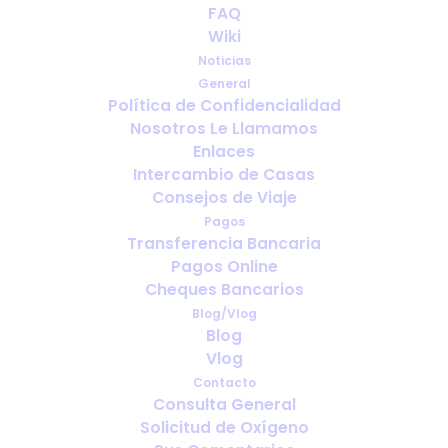
How Much Oxygen Do You Really
FAQ
Wiki
Need for a Holiday? (And Why
People Get It Wrong)
Noticias
General
Política de Confidencialidad
Nosotros Le Llamamos
Enlaces
Intercambio de Casas
Consejos de Viaje
Pagos
Transferencia Bancaria
Pagos Online
Cheques Bancarios
Blog/Vlog
Blog
Vlog
Contacto
Llegadas nocturnas con oxígeno:
Consulta General
¿Qué ocurre cuando tu vuelo se
Solicitud de Oxígeno