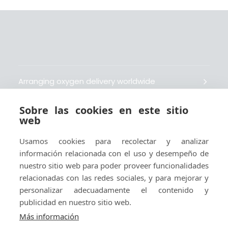
Arranging oxygen delivery worldwide
Sobre las cookies en este sitio
Fait livrer de l’oxygène dans le monde entier
web
Usamos cookies para recolectar y analizar
Organisiert weltweit Sauerstofflieferungen
información relacionada con el uso y desempeño de
nuestro sitio web para poder proveer funcionalidades
Gestiona la entrega de oxígeno medicinal en el
relacionadas con las redes sociales, y para mejorar y
mundo
personalizar adecuadamente el contenido y
publicidad en nuestro sitio web.
Más información