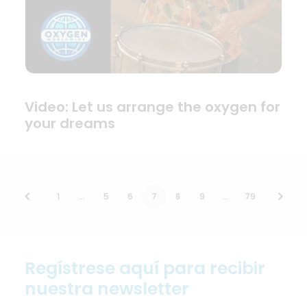
Video: Let us arrange the oxygen for
your dreams
1
…
5
6
7
8
9
…
79
Regístrese aquí para recibir
nuestra newsletter