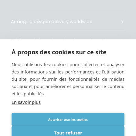
Arranging oxygen delivery worldwide
Fait livrer de l’oxygène dans le monde entier
À propos des cookies sur ce site
Organisiert weltweit Sauerstofflieferungen
Nous utilisons les cookies pour collecter et analyser
des informations sur les performances et l'utilisation
Gestiona la entrega de oxígeno medicinal en el
du site, pour fournir des fonctionnalités de médias
mundo
sociaux et pour améliorer et personnaliser le contenu
et les publicités.
En savoir plus
Autoriser tous les cookies
Termes
|
Cookies et politique de confidentialité
|
Webmaster
Tout refuser