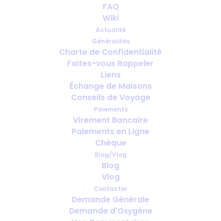
FAQ
Wiki
How far ahead should you arrange
Actualité
oxygen for travel?
Généralités
Charte de Confidentialité
Faites-vous Rappeler
Liens
Échange de Maisons
Conseils de Voyage
Paiements
Virement Bancaire
Paiements en Ligne
Chèque
Blog/Vlog
Blog
Vlog
Contacter
Demande Générale
Viajes de negocios con oxígeno
Demande d'Oxygène
medicinal: qué se debe organizar