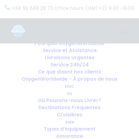
+34 96 688 28 73 Office hours (GMT+2) 9.00 -19.00
Home
Services
OxygenWorldwide (Ce que nous faisons)
Pourquoi OxygenWorldwide
Service et Assistance
Livraisons Urgentes
Service 24h/24
Ce que disent nos clients
OxygenWorldwide - À propos de nous
EHIC
Où
Où Pouvons-nous Livrer?
Destinations Fréquentes
Croisières
Aide
Types d’équipement
Assurance