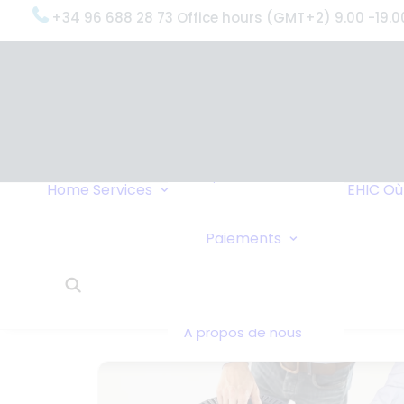
+34 96 688 28 73 Office hours (GMT+2) 9.00 -19.0
OxygenWorldwide
(Ce que nous
faisons)
Pourquoi
OxygenWorldwide
Service et
Home
Services
EHIC
Où
Assistance
Livraisons Urgentes
Virement Ban
Paiements
Service 24h/24
Paiements en
Ce que disent nos
Chèque
clients
OxygenWorldwide -
À propos de nous