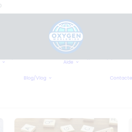
0
Où Pouvons-nous
Types d’équipement
Livrer?
Aide
Assurance
Destinations
FAQ
Fréquentes
caire
Blog/Vlog
Contacte
Wiki
Blog
Croisières
 Ligne
Vlog