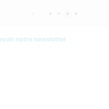
1
…
16
17
18
19
evoir notre newsletter