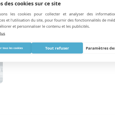
7 points à prendre en
s des cookies sur ce site
considération si vous emmenez
de l’oxygène avec vous en
isons les cookies pour collecter et analyser des informatio
vacances
s et l'utilisation du site, pour fournir des fonctionnalités de mé
liorer et personnaliser le contenu et les publicités.
5
lus
Tout refuser
Paramètres des
r tous les cookies