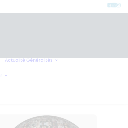
Charte de
Confidentialité
Actualité
Généralités
Faites-vous Rappeler
Liens
Demande Générale
r
Échange de Maisons
Demande d'Oxygène
Conseils de Voyage
Vos Commentaires