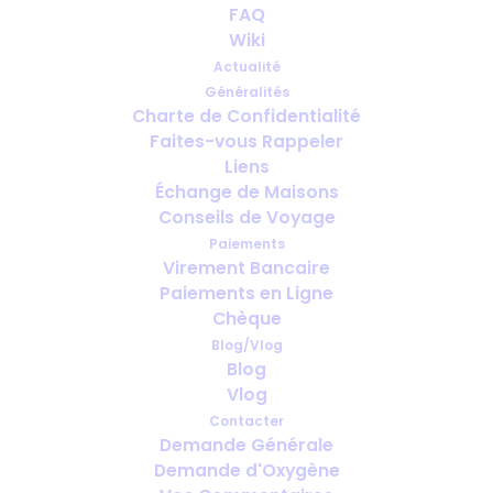
FAQ
mariage, une fête de famille ou un
Wiki
événement spécial à l’étranger
Actualité
Généralités
Charte de Confidentialité
Faites-vous Rappeler
Liens
Échange de Maisons
Conseils de Voyage
Paiements
Virement Bancaire
Paiements en Ligne
Chèque
Blog/Vlog
Blog
Sauerstoff für Hochzeiten,
Vlog
Familienfeiern oder besondere
Contacter
Demande Générale
Anlässe im Ausland
Demande d'Oxygène