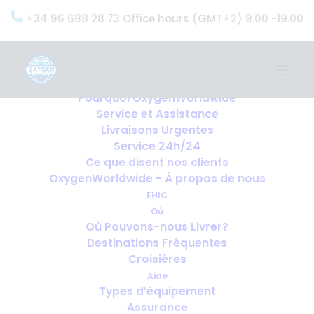
+34 96 688 28 73 Office hours (GMT+2) 9.00 -19.00
Home
Services
OxygenWorldwide (Ce que nous faisons)
Pourquoi OxygenWorldwide
Service et Assistance
Livraisons Urgentes
Service 24h/24
Ce que disent nos clients
OxygenWorldwide - À propos de nous
EHIC
Où
Où Pouvons-nous Livrer?
Destinations Fréquentes
Croisières
Aide
Types d’équipement
Assurance
Emmener de l’oxygène à un