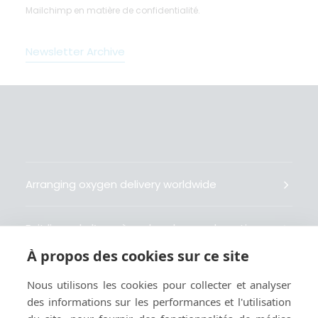
Mailchimp en matière de confidentialité.
Newsletter Archive
Arranging oxygen delivery worldwide
Fait livrer de l’oxygène dans le monde entier
À propos des cookies sur ce site
Organisiert weltweit Sauerstofflieferungen
Nous utilisons les cookies pour collecter et analyser
des informations sur les performances et l'utilisation
Gestiona la entrega de oxígeno medicinal en el