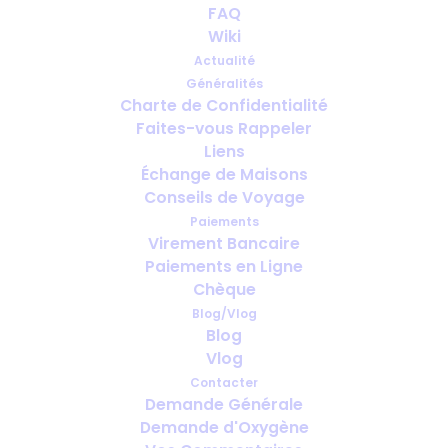
Voyager à l’étranger pour des soins
FAQ
médicaux sous oxygène
Wiki
Actualité
Généralités
Charte de Confidentialité
Faites-vous Rappeler
Liens
Échange de Maisons
Conseils de Voyage
Paiements
Virement Bancaire
Paiements en Ligne
Chèque
Blog/Vlog
Blog
Video: Yes you can Paragliding
Vlog
Contacter
Demande Générale
Demande d'Oxygène