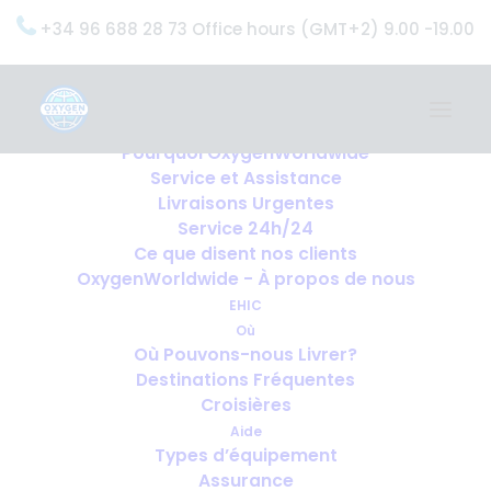
+34 96 688 28 73 Office hours (GMT+2) 9.00 -19.00
Home
Services
OxygenWorldwide (Ce que nous faisons)
Pourquoi OxygenWorldwide
Service et Assistance
Livraisons Urgentes
Service 24h/24
Ce que disent nos clients
OxygenWorldwide - À propos de nous
EHIC
Où
Où Pouvons-nous Livrer?
Destinations Fréquentes
Croisières
Aide
Types d’équipement
Assurance