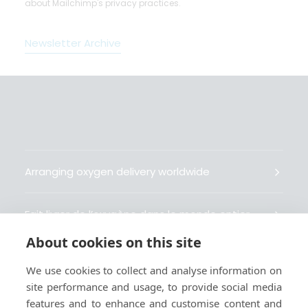
about Mailchimp's privacy practices.
Newsletter Archive
Arranging oxygen delivery worldwide
Fait livrer de l’oxygène dans le monde entier
About cookies on this site
Organisiert weltweit Sauerstofflieferungen
We use cookies to collect and analyse information on
site performance and usage, to provide social media
Gestiona la entrega de oxígeno medicinal en el
features and to enhance and customise content and