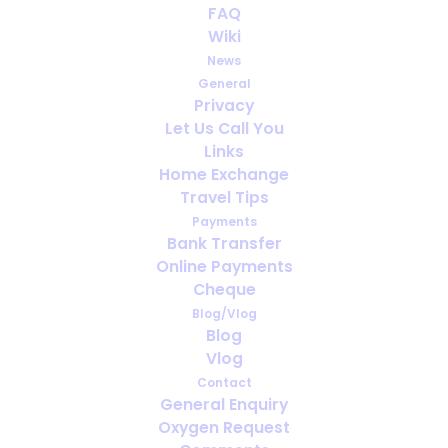
FAQ
de l'oxygène si mon état de
Wiki
santé change ? Un guide
News
simple
General
Privacy
DECEMBER 5, 2025
|
IN
FRANÇAIS
Let Us Call You
Links
Home Exchange
Travel Tips
Payments
Bank Transfer
Online Payments
Cheque
Blog/Vlog
Blog
Vlog
Contact
General Enquiry
Oxygen Request