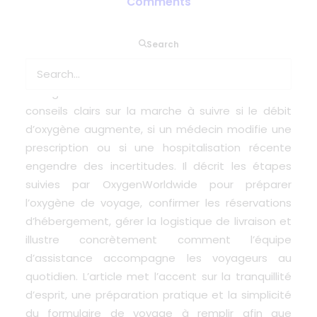
Comments
Cet article explique comment les voyageurs sous
Search
oxygène médical peuvent voyager en toute
sécurité et sérénité, même en cas de
changement de leur état de santé. Il fournit des
conseils clairs sur la marche à suivre si le débit
d’oxygène augmente, si un médecin modifie une
prescription ou si une hospitalisation récente
engendre des incertitudes. Il décrit les étapes
suivies par OxygenWorldwide pour préparer
l’oxygène de voyage, confirmer les réservations
d’hébergement, gérer la logistique de livraison et
illustre concrètement comment l’équipe
d’assistance accompagne les voyageurs au
quotidien. L’article met l’accent sur la tranquillité
d’esprit, une préparation pratique et la simplicité
du formulaire de voyage à remplir afin que