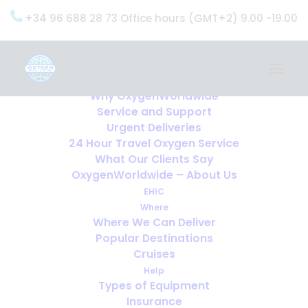
+34 96 688 28 73 Office hours (GMT+2) 9.00 -19.00
Home
Services
OxygenWorldwide (What do we do?)
Why OxygenWorldwide
Service and Support
Urgent Deliveries
24 Hour Travel Oxygen Service
What Our Clients Say
OxygenWorldwide – About Us
EHIC
Where
Where We Can Deliver
Popular Destinations
Cruises
Help
Types of Equipment
Puis-je voyager en avion avec
Insurance