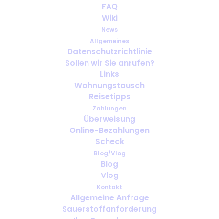
FAQ
Wiki
News
Allgemeines
Datenschutzrichtlinie
Sollen wir Sie anrufen?
Geschäftsreisen mit medizinischem
Links
Sauerstoff: Was muss vor der
Wohnungstausch
Abreise organisiert werden?
Reisetipps
Zahlungen
Überweisung
Online-Bezahlungen
Scheck
Blog/Vlog
Blog
Vlog
Kontakt
Allgemeine Anfrage
Sauerstoffanforderung