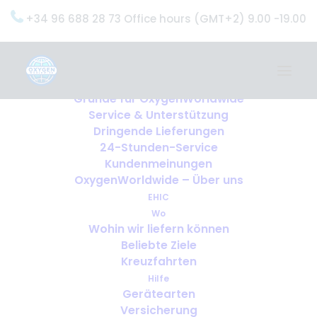
+34 96 688 28 73 Office hours (GMT+2) 9.00 -19.00
Home
Dienstleistungen
OxygenWorldwide (Was wir tun)
Gründe für OxygenWorldwide
Service & Unterstützung
Dringende Lieferungen
24-Stunden-Service
Kundenmeinungen
OxygenWorldwide – Über uns
EHIC
Wo
Wohin wir liefern können
Beliebte Ziele
Kreuzfahrten
Hilfe
Gerätearten
Versicherung