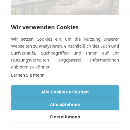
Wir verwenden Cookies
Reisen mit COPD im Jahr 2026: Was
hat sich geändert und was bleibt
Wir setzen Cookies ein, um die Nutzung unserer
gleich?
Webseiten zu analysieren, einschließlich des Such und
Surfverlaufs, Suchbegriffen und Ihnen auf Ihr
Nutzungsverhalten angepasste Informationen
anbieten zu können.
Lernen Sie mehr
Alle Cookies erlauben
Alle ablehnen
Einstellungen