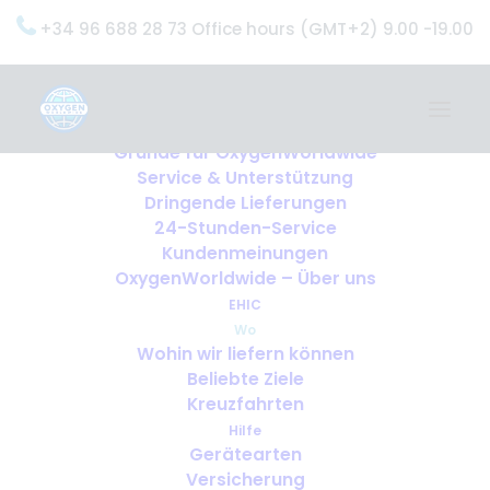
+34 96 688 28 73 Office hours (GMT+2) 9.00 -19.00
Home
Dienstleistungen
OxygenWorldwide (Was wir tun)
Gründe für OxygenWorldwide
Service & Unterstützung
Home
Wo
Dringende Lieferungen
24-Stunden-Service
Kundenmeinungen
OxygenWorldwide – Über uns
EHIC
Wo
Wohin wir liefern können
Beliebte Ziele
Kreuzfahrten
Hilfe
Gerätearten
Versicherung