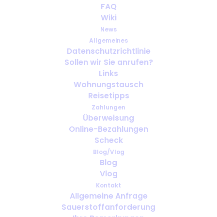
Wohin wir liefern können
FAQ
Wiki
News
Allgemeines
Datenschutzrichtlinie
Sollen wir Sie anrufen?
Links
Wohnungstausch
Reisetipps
Zahlungen
Überweisung
Online-Bezahlungen
Scheck
Blog/Vlog
Blog
Vlog
Kontakt
Allgemeine Anfrage
Beliebte Ziele
Sauerstoffanforderung