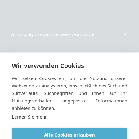
Arranging oxygen delivery worldwide
Fait livrer de l’oxygène dans le monde entier
Wir verwenden Cookies
Organisiert weltweit Sauerstofflieferungen
Wir setzen Cookies ein, um die Nutzung unserer
Webseiten zu analysieren, einschließlich des Such und
Gestiona la entrega de oxígeno medicinal en el
Surfverlaufs, Suchbegriffen und Ihnen auf Ihr
mundo
Nutzungsverhalten angepasste Informationen
anbieten zu können.
Lernen Sie mehr
Alle Cookies erlauben
Geschäftsbedingungen
|
Cookies und