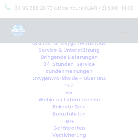
+34 96 688 28 73 Office hours (GMT+2) 9.00 -19.00
Home
Dienstleistungen
OxygenWorldwide (Was wir tun)
Gründe für OxygenWorldwide
Service & Unterstützung
Dringende Lieferungen
24-Stunden-Service
Kundenmeinungen
OxygenWorldwide – Über uns
EHIC
Wo
Wohin wir liefern können
Beliebte Ziele
Kreuzfahrten
Hilfe
Gerätearten
Versicherung