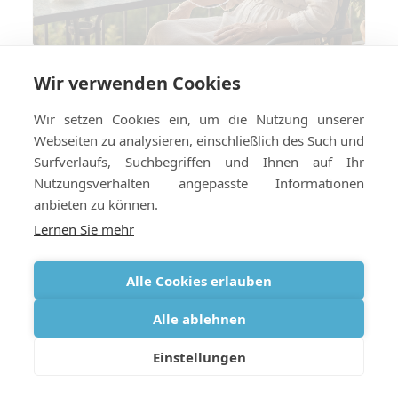
Wir verwenden Cookies
Reisen mit COPD im Jahr 2026: Was
hat sich geändert und was bleibt
Wir setzen Cookies ein, um die Nutzung unserer
gleich?
Webseiten zu analysieren, einschließlich des Such und
Surfverlaufs, Suchbegriffen und Ihnen auf Ihr
Nutzungsverhalten angepasste Informationen
anbieten zu können.
Lernen Sie mehr
Alle Cookies erlauben
Alle ablehnen
Einstellungen