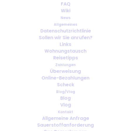
FAQ
Wiki
News
Allgemeines
Datenschutzrichtlinie
Sollen wir Sie anrufen?
Geschäftsreisen mit medizinischem
Links
Sauerstoff: Was muss vor der
Wohnungstausch
Abreise organisiert werden?
Reisetipps
Zahlungen
Überweisung
Online-Bezahlungen
Scheck
Blog/Vlog
Blog
Vlog
Kontakt
Allgemeine Anfrage
Sauerstoffanforderung