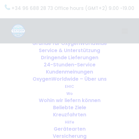
+34 96 688 28 73 Office hours (GMT+2) 9.00 -19.00
Home
Dienstleistungen
OxygenWorldwide (Was wir tun)
Gründe für OxygenWorldwide
Service & Unterstützung
Dringende Lieferungen
24-Stunden-Service
Kundenmeinungen
OxygenWorldwide – Über uns
EHIC
Wo
Wohin wir liefern können
Beliebte Ziele
Kreuzfahrten
Hilfe
Gerätearten
Versicherung