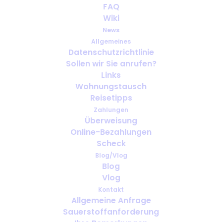
FAQ
Wiki
News
Allgemeines
Datenschutzrichtlinie
Sollen wir Sie anrufen?
Geschäftsreisen mit medizinischem
Links
Sauerstoff: Was muss vor der
Wohnungstausch
Abreise organisiert werden?
Reisetipps
Zahlungen
Überweisung
Online-Bezahlungen
Scheck
Blog/Vlog
Blog
Vlog
Kontakt
Allgemeine Anfrage
Sauerstoffanforderung