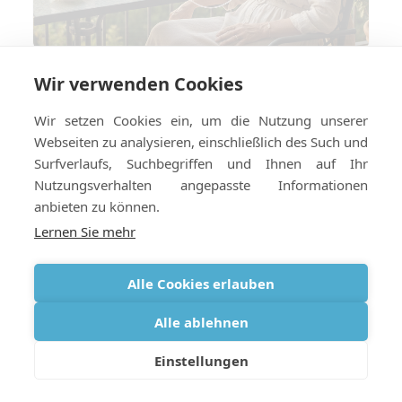
Wir verwenden Cookies
Reisen mit COPD im Jahr 2026: Was
hat sich geändert und was bleibt
Wir setzen Cookies ein, um die Nutzung unserer
gleich?
Webseiten zu analysieren, einschließlich des Such und
Surfverlaufs, Suchbegriffen und Ihnen auf Ihr
Nutzungsverhalten angepasste Informationen
anbieten zu können.
Lernen Sie mehr
Alle Cookies erlauben
Alle ablehnen
Einstellungen