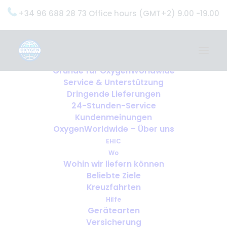
+34 96 688 28 73 Office hours (GMT+2) 9.00 -19.00
Home
Dienstleistungen
OxygenWorldwide (Was wir tun)
Gründe für OxygenWorldwide
Service & Unterstützung
Dringende Lieferungen
24-Stunden-Service
Kundenmeinungen
OxygenWorldwide – Über uns
EHIC
Wo
Wohin wir liefern können
Beliebte Ziele
Kreuzfahrten
Hilfe
Gerätearten
Versicherung