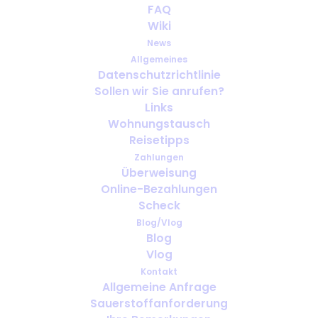
FAQ
Wiki
News
Allgemeines
Datenschutzrichtlinie
Sollen wir Sie anrufen?
Wie weit im Voraus sollte man
Links
Sauerstoff für die Reise
Wohnungstausch
organisieren?
Reisetipps
Zahlungen
Überweisung
Online-Bezahlungen
Scheck
Blog/Vlog
Blog
Vlog
Kontakt
Allgemeine Anfrage
Sauerstoffanforderung