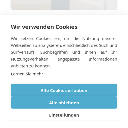
Wie Sie Ihr Hotel oder Ihre
Wir verwenden Cookies
Ferienwohnung für die
Sauerstofflieferung ins Ausland
Wir setzen Cookies ein, um die Nutzung unserer
vorbereiten
Webseiten zu analysieren, einschließlich des Such und
Surfverlaufs, Suchbegriffen und Ihnen auf Ihr
Nutzungsverhalten angepasste Informationen
anbieten zu können.
Lernen Sie mehr
Alle Cookies erlauben
Alle ablehnen
Einstellungen