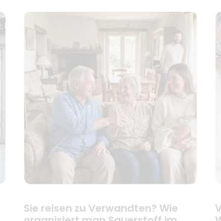
Sie reisen zu Verwandten? Wie
V
organisiert man Sauerstoff im
W