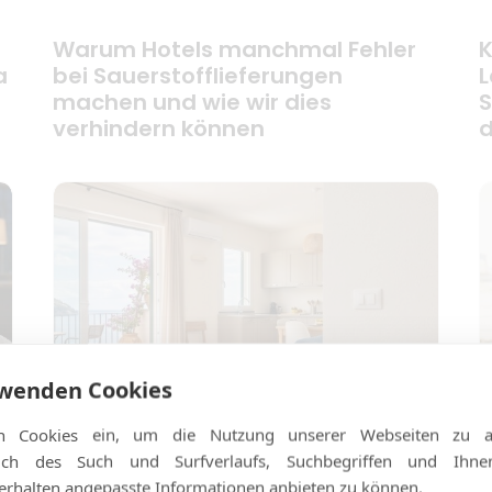
Warum Hotels manchmal Fehler
K
a
bei Sauerstofflieferungen
L
machen und wie wir dies
S
verhindern können
d
rwenden Cookies
n Cookies ein, um die Nutzung unserer Webseiten zu an
ßlich des Such und Surfverlaufs, Suchbegriffen und Ihn
rhalten angepasste Informationen anbieten zu können.