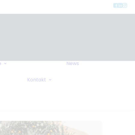
Gerätearten
e
News
Versicherung
FAQ
Allgemeine Anfrage
Kontakt
Wiki
Sauerstoffanforderung
Ihre Bemerkungen