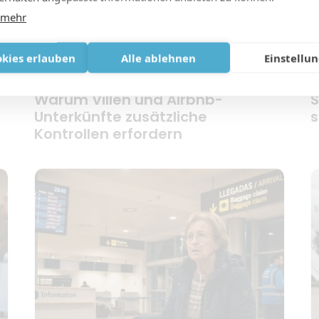
 mehr
okies erlauben
Alle ablehnen
Einstellu
se
Sauerstoff und Ferienwohnungen:
A
Warum Villen und Airbnb-
S
Unterkünfte zusätzliche
s
Kontrollen erfordern