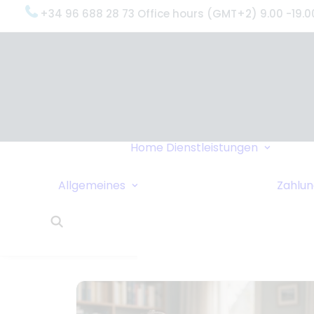
+34 96 688 28 73 Office hours (GMT+2) 9.00 -19.0
Oxyge
(Was 
Gründ
Oxyge
Servi
Home
Dienstleistungen
Unter
Datenschutzrichtlinie
Dring
Sollen wir Sie
Allgemeines
Zahlu
Liefe
anrufen?
24-St
Links
Kund
Wohnungstausch
Oxyge
Reisetipps
Über 