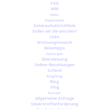
FAQ
Wiki
News
Allgemeines
Datenschutzrichtlinie
Sollen wir Sie anrufen?
Wie weit im Voraus sollte man
Links
Sauerstoff für die Reise
Wohnungstausch
organisieren?
Reisetipps
Zahlungen
Überweisung
Online-Bezahlungen
Scheck
Blog/Vlog
Blog
Vlog
Kontakt
Allgemeine Anfrage
Sauerstoffanforderung