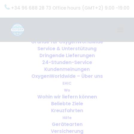
+34 96 688 28 73 Office hours (GMT+2) 9.00 -19.00
Home
Dienstleistungen
OxygenWorldwide (Was wir tun)
Gründe für OxygenWorldwide
Service & Unterstützung
Dringende Lieferungen
24-Stunden-Service
Kundenmeinungen
OxygenWorldwide – Über uns
EHIC
Wo
Wohin wir liefern können
Beliebte Ziele
Kreuzfahrten
Hilfe
Gerätearten
Versicherung