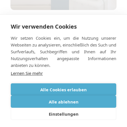
Wie Sie Ihr Hotel oder Ihre
Wir verwenden Cookies
Ferienwohnung für die
Sauerstofflieferung ins Ausland
Wir setzen Cookies ein, um die Nutzung unserer
vorbereiten
Webseiten zu analysieren, einschließlich des Such und
Surfverlaufs, Suchbegriffen und Ihnen auf Ihr
Nutzungsverhalten angepasste Informationen
anbieten zu können.
Lernen Sie mehr
Alle Cookies erlauben
Alle ablehnen
Einstellungen