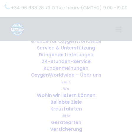
+34 96 688 28 73 Office hours (GMT+2) 9.00 -19.00
Home
Dienstleistungen
OxygenWorldwide (Was wir tun)
Gründe für OxygenWorldwide
Service & Unterstützung
Dringende Lieferungen
24-Stunden-Service
Kundenmeinungen
OxygenWorldwide – Über uns
EHIC
Wo
Wohin wir liefern können
Beliebte Ziele
Kreuzfahrten
Hilfe
Gerätearten
Versicherung