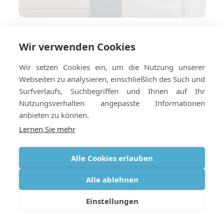
Wie Sie Ihr Hotel oder Ihre
Wir verwenden Cookies
Ferienwohnung für die
Sauerstofflieferung ins Ausland
Wir setzen Cookies ein, um die Nutzung unserer
vorbereiten
Webseiten zu analysieren, einschließlich des Such und
Surfverlaufs, Suchbegriffen und Ihnen auf Ihr
Nutzungsverhalten angepasste Informationen
anbieten zu können.
Lernen Sie mehr
Alle Cookies erlauben
Alle ablehnen
Einstellungen