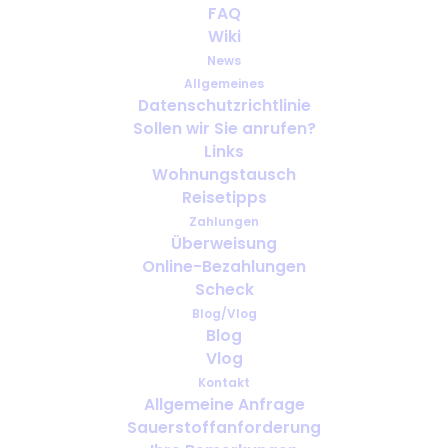
FAQ
Wiki
News
Allgemeines
Datenschutzrichtlinie
Sollen wir Sie anrufen?
Wie weit im Voraus sollte man
Links
Sauerstoff für die Reise
Wohnungstausch
organisieren?
Reisetipps
Zahlungen
Überweisung
Online-Bezahlungen
Scheck
Blog/Vlog
Blog
Vlog
Kontakt
Allgemeine Anfrage
Sauerstoffanforderung