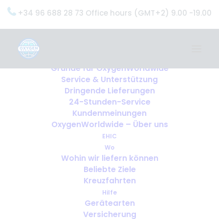
+34 96 688 28 73 Office hours (GMT+2) 9.00 -19.00
Home
Dienstleistungen
OxygenWorldwide (Was wir tun)
Gründe für OxygenWorldwide
Service & Unterstützung
Dringende Lieferungen
24-Stunden-Service
Kundenmeinungen
OxygenWorldwide – Über uns
EHIC
Wo
Wohin wir liefern können
Beliebte Ziele
Kreuzfahrten
Hilfe
Gerätearten
Versicherung