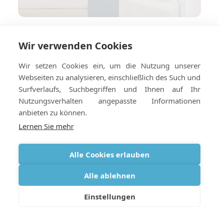
Wie Sie Ihr Hotel oder Ihre
Wir verwenden Cookies
Ferienwohnung für die
Sauerstofflieferung ins Ausland
Wir setzen Cookies ein, um die Nutzung unserer
vorbereiten
Webseiten zu analysieren, einschließlich des Such und
Surfverlaufs, Suchbegriffen und Ihnen auf Ihr
Nutzungsverhalten angepasste Informationen
anbieten zu können.
Lernen Sie mehr
Alle Cookies erlauben
Alle ablehnen
Einstellungen