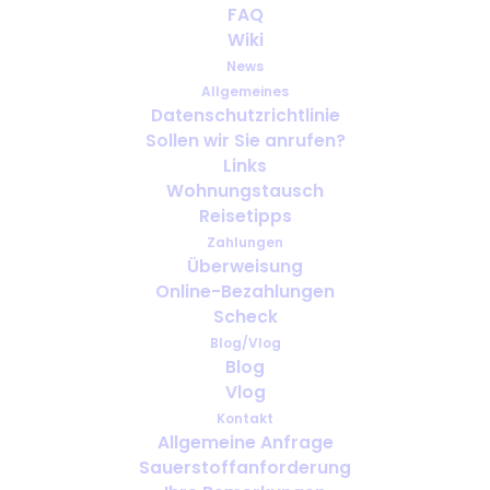
FAQ
Wiki
News
Allgemeines
Datenschutzrichtlinie
Sollen wir Sie anrufen?
Wie weit im Voraus sollte man
Links
Sauerstoff für die Reise
Wohnungstausch
organisieren?
Reisetipps
Zahlungen
Überweisung
Online-Bezahlungen
Scheck
Blog/Vlog
Blog
Vlog
Kontakt
Allgemeine Anfrage
Sauerstoffanforderung