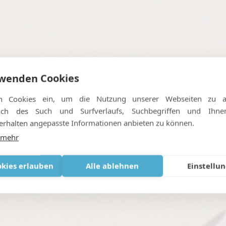
rwenden Cookies
d'une ordonnance d'oxyg
n Cookies ein, um die Nutzung unserer Webseiten zu an
l'étranger ?
ßlich des Such und Surfverlaufs, Suchbegriffen und Ihn
rhalten angepasste Informationen anbieten zu können.
 mehr
JUNI 19, 2025
|
IN
FRANÇAIS
okies erlauben
Alle ablehnen
Einstellu