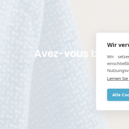
Wir ve
Avez-vous besoin 
Wir setze
einschlie
Nutzungsve
Lernen Sie
Alle Co