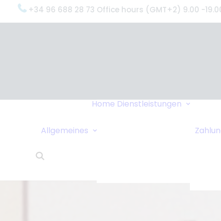
+34 96 688 28 73 Office hours (GMT+2) 9.00 -19.0
Oxyge
(Was 
Gründ
Oxyge
Servi
Home
Dienstleistungen
Unter
Datenschutzrichtlinie
Dring
Sollen wir Sie
Allgemeines
Zahlu
Liefe
anrufen?
24-St
Links
Kund
Wohnungstausch
Oxyge
Reisetipps
Über 