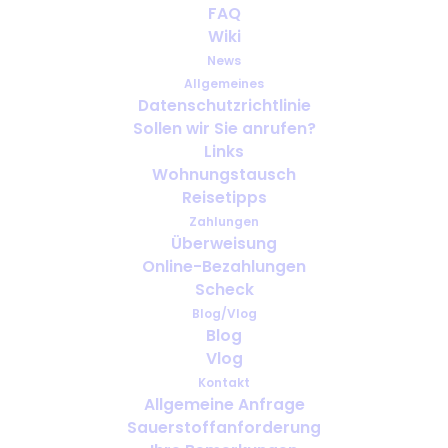
FAQ
Wiki
News
Allgemeines
Datenschutzrichtlinie
Sollen wir Sie anrufen?
Geschäftsreisen mit medizinischem
Links
Sauerstoff: Was muss vor der
Wohnungstausch
Abreise organisiert werden?
Reisetipps
Zahlungen
Überweisung
Online-Bezahlungen
Scheck
Blog/Vlog
Blog
Vlog
Kontakt
Allgemeine Anfrage
Sauerstoffanforderung