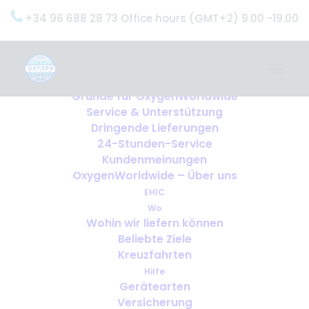
+34 96 688 28 73 Office hours (GMT+2) 9.00 -19.00
Home
Dienstleistungen
OxygenWorldwide (Was wir tun)
Gründe für OxygenWorldwide
Service & Unterstützung
Dringende Lieferungen
24-Stunden-Service
Kundenmeinungen
OxygenWorldwide – Über uns
EHIC
Wo
Wohin wir liefern können
Beliebte Ziele
Kreuzfahrten
Hilfe
Gerätearten
Versicherung