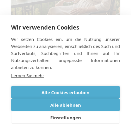
Wir verwenden Cookies
Reisen mit COPD im Jahr 2026: Was
hat sich geändert und was bleibt
Wir setzen Cookies ein, um die Nutzung unserer
gleich?
Webseiten zu analysieren, einschließlich des Such und
Surfverlaufs, Suchbegriffen und Ihnen auf Ihr
Nutzungsverhalten angepasste Informationen
anbieten zu können.
Lernen Sie mehr
Alle Cookies erlauben
Alle ablehnen
Einstellungen