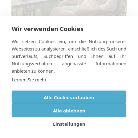
Wir verwenden Cookies
Reisen mit COPD im Jahr 2026: Was
hat sich geändert und was bleibt
Wir setzen Cookies ein, um die Nutzung unserer
gleich?
Webseiten zu analysieren, einschließlich des Such und
Surfverlaufs, Suchbegriffen und Ihnen auf Ihr
Nutzungsverhalten angepasste Informationen
anbieten zu können.
Lernen Sie mehr
Alle Cookies erlauben
Alle ablehnen
Einstellungen