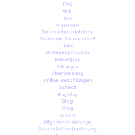
FAQ
Wiki
News
Allgemeines
Datenschutzrichtlinie
Sollen wir Sie anrufen?
Geschäftsreisen mit medizinischem
Links
Sauerstoff: Was muss vor der
Wohnungstausch
Abreise organisiert werden?
Reisetipps
Zahlungen
Überweisung
Online-Bezahlungen
Scheck
Blog/Vlog
Blog
Vlog
Kontakt
Allgemeine Anfrage
Sauerstoffanforderung