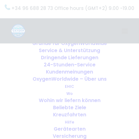
+34 96 688 28 73 Office hours (GMT+2) 9.00 -19.00
Home
Dienstleistungen
OxygenWorldwide (Was wir tun)
Gründe für OxygenWorldwide
Service & Unterstützung
Dringende Lieferungen
24-Stunden-Service
Kundenmeinungen
OxygenWorldwide – Über uns
EHIC
Wo
Wohin wir liefern können
Beliebte Ziele
Kreuzfahrten
Hilfe
Gerätearten
Versicherung