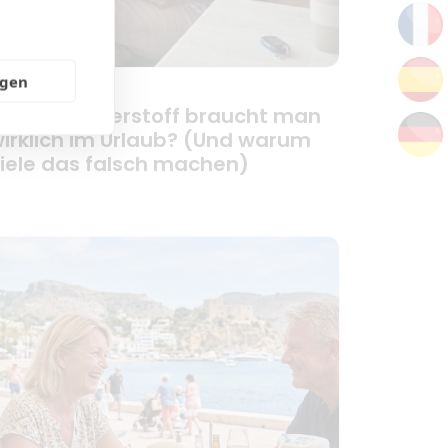
ngen
ie viel Sauerstoff braucht man
irklich im Urlaub? (Und warum
iele das falsch machen)