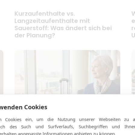
Kurzaufenthalte vs.
W
Langzeitaufenthalte mit
e
Sauerstoff: Was ändert sich bei
r
der Planung?
U
rwenden Cookies
n Cookies ein, um die Nutzung unserer Webseiten zu an
ßlich des Such und Surfverlaufs, Suchbegriffen und Ihn
rhalten angepasste Informationen anbieten zu können.