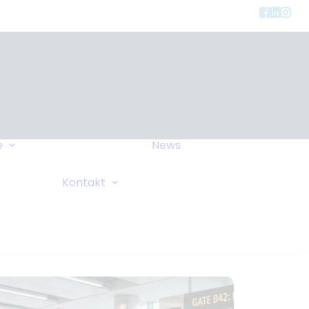
Gerätearten
e
News
Versicherung
FAQ
Allgemeine Anfrage
Kontakt
Wiki
Sauerstoffanforderung
Ihre Bemerkungen