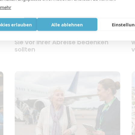
 mehr
okies erlauben
Alle ablehnen
Einstellu
:
Alleinreisen mit Sauerstoff: Was
W
Sie vor Ihrer Abreise bedenken
w
sollten
v