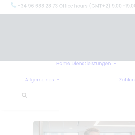
+34 96 688 28 73 Office hours (GMT+2) 9.00 -19.0
Oxyge
(Was 
Gründ
Oxyge
Servi
Home
Dienstleistungen
Unter
Datenschutzrichtlinie
Dring
Sollen wir Sie
Allgemeines
Zahlu
Liefe
anrufen?
24-St
Links
Kund
Wohnungstausch
Oxyge
Reisetipps
Über 