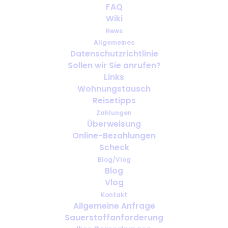
FAQ
estancias largas con oxígeno:
Wiki
¿Qué cambia en la
News
planificación?
Allgemeines
Datenschutzrichtlinie
JUNI 13, 2026
|
IN
ESPAÑOL
Sollen wir Sie anrufen?
Links
Wohnungstausch
Reisetipps
Zahlungen
Überweisung
Online-Bezahlungen
Scheck
Blog/Vlog
Blog
Vlog
Kontakt
Allgemeine Anfrage
Sauerstoffanforderung