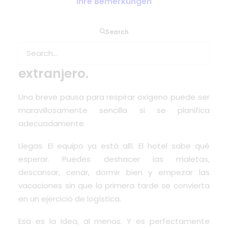
Ihre Bemerkungen
Una semana de vacaciones
Search
no se planifica como si
fueran tres meses en el
extranjero.
Una breve pausa para respirar oxígeno puede ser
maravillosamente sencilla si se planifica
adecuadamente.
Llegas. El equipo ya está allí. El hotel sabe qué
esperar. Puedes deshacer las maletas,
descansar, cenar, dormir bien y empezar las
vacaciones sin que la primera tarde se convierta
en un ejercicio de logística.
Esa es la idea, al menos. Y es perfectamente