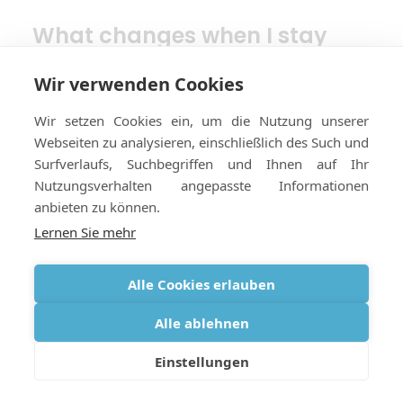
What changes when I stay
abroad for several months
with oxygen?
Wir verwenden Cookies
Wir setzen Cookies ein, um die Nutzung unserer
Long stays need more detailed planning.
Webseiten zu analysieren, einschließlich des Such und
Equipment suitability, accommodation access,
Surfverlaufs, Suchbegriffen und Ihnen auf Ihr
electricity, refill needs, delivery arrangements,
Nutzungsverhalten angepasste Informationen
ongoing support and collection all become more
anbieten zu können.
important.
Lernen Sie mehr
Can I use the same oxygen
Alle Cookies erlauben
equipment for one week and
three months?
Alle ablehnen
Sometimes, but not always. A short trip may only
Einstellungen
need a simple setup, while a longer stay may