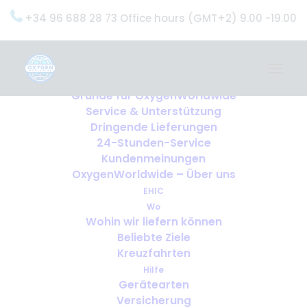
+34 96 688 28 73 Office hours (GMT+2) 9.00 -19.00
Home
Dienstleistungen
OxygenWorldwide (Was wir tun)
Gründe für OxygenWorldwide
Service & Unterstützung
Dringende Lieferungen
24-Stunden-Service
Kundenmeinungen
OxygenWorldwide – Über uns
EHIC
Wo
Wohin wir liefern können
Beliebte Ziele
Kreuzfahrten
Hilfe
Gerätearten
Escapadas cortas frente a
Versicherung