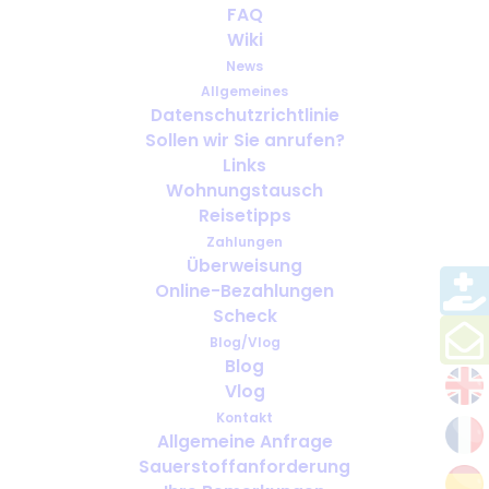
FAQ
Wiki
Melden Sie sich hier an, um
News
unseren Newsletter zu
Allgemeines
Datenschutzrichtlinie
erhalten
Sollen wir Sie anrufen?
Links
Wohnungstausch
E-Mail-Adresse
*
Reisetipps
Zahlungen
Überweisung
Online-Bezahlungen
Bitte stimmen Sie unseren Mitteilungen zu:
Scheck
Per E-Mail
Blog/Vlog
Blog
Vlog
Kontakt
Allgemeine Anfrage
Wir nutzen Mailchimp als unsere Marketingplattform. Wenn
Sauerstoffanforderung
Sie unten klicken, um sich anzumelden, erklären Sie sich