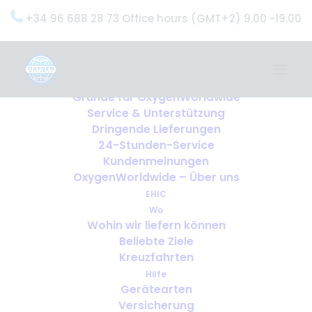
+34 96 688 28 73 Office hours (GMT+2) 9.00 -19.00
Home
Dienstleistungen
OxygenWorldwide (Was wir tun)
Gründe für OxygenWorldwide
Service & Unterstützung
Dringende Lieferungen
24-Stunden-Service
Nothing Found
Kundenmeinungen
OxygenWorldwide – Über uns
Sorry, but nothing matched your search terms.
EHIC
Please try again with some different keywords.
Wo
Wohin wir liefern können
Beliebte Ziele
Kreuzfahrten
Hilfe
Gerätearten
Versicherung