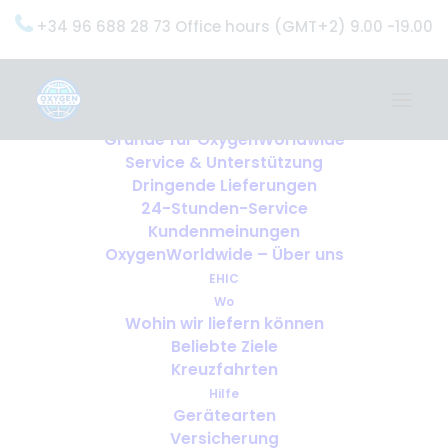
+34 96 688 28 73 Office hours (GMT+2) 9.00 -19.00
Home
Dienstleistungen
OxygenWorldwide (Was wir tun)
Gründe für OxygenWorldwide
Service & Unterstützung
Dringende Lieferungen
24-Stunden-Service
DIENSTLEISTUNGEN
Kundenmeinungen
OxygenWorldwide – Über uns
EHIC
Wo
Wohin wir liefern können
Beliebte Ziele
Kreuzfahrten
Hilfe
Gerätearten
Versicherung