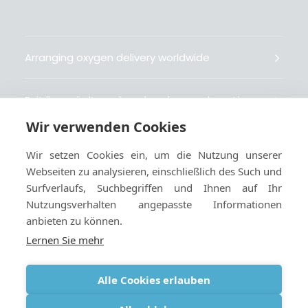
Arranging oxygen delivery worldwide
Fait livrer de l’oxygène dans le monde entier
Wir verwenden Cookies
Organisiert weltweit Sauerstofflieferungen
Wir setzen Cookies ein, um die Nutzung unserer
Webseiten zu analysieren, einschließlich des Such und
Gestiona la entrega de oxígeno medicinal en el
Surfverlaufs, Suchbegriffen und Ihnen auf Ihr
mundo
Nutzungsverhalten angepasste Informationen
anbieten zu können.
Lernen Sie mehr
Alle Cookies erlauben
Geschäftsbedingungen
|
Cookies und
datenschutzbestimmungen
|
Webmaster