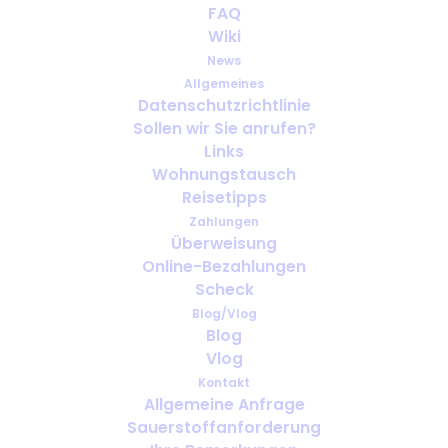
FAQ
Wiki
News
Allgemeines
Datenschutzrichtlinie
Sollen wir Sie anrufen?
OxygenWorldwide (Was wir tun)
Links
Wohnungstausch
Reisetipps
Zahlungen
Überweisung
Online-Bezahlungen
Scheck
Blog/Vlog
Blog
Vlog
Kontakt
Allgemeine Anfrage
Sauerstoffanforderung