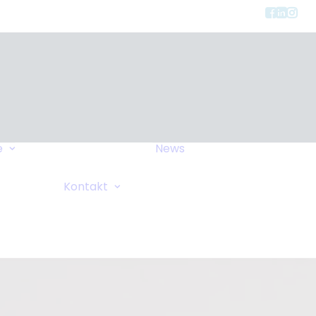
Gerätearten
e
News
Versicherung
FAQ
Allgemeine Anfrage
Kontakt
Wiki
Sauerstoffanforderung
Ihre Bemerkungen