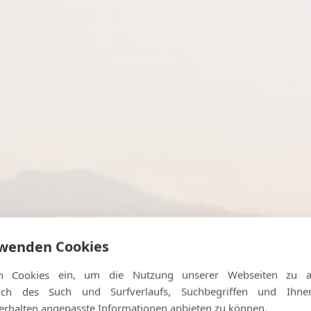
telmeerraum mit Sauerstoff
rwenden Cookies
Langzeitaufenthalte
n Cookies ein, um die Nutzung unserer Webseiten zu an
ßlich des Such und Surfverlaufs, Suchbegriffen und Ihn
rhalten angepasste Informationen anbieten zu können.