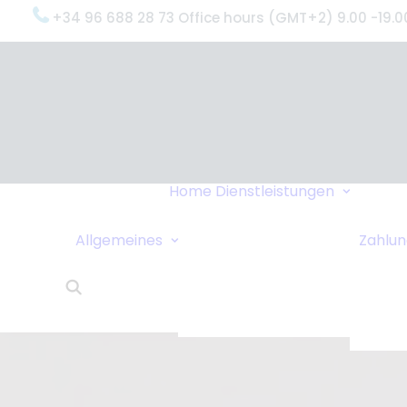
+34 96 688 28 73 Office hours (GMT+2) 9.00 -19.0
Oxyge
(Was 
Gründ
Oxyge
Servi
Home
Dienstleistungen
Unter
Datenschutzrichtlinie
Dring
Sollen wir Sie
Allgemeines
Zahlu
Liefe
anrufen?
24-St
Links
Kund
Wohnungstausch
Oxyge
Reisetipps
Über 