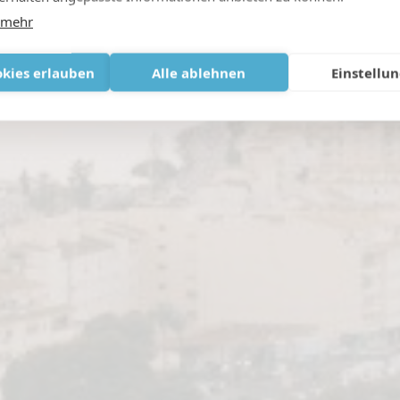
DEZEMBER 25, 2025
|
IN
DEUTSCH
 mehr
okies erlauben
Alle ablehnen
Einstellu