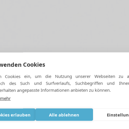
rwenden Cookies
n Cookies ein, um die Nutzung unserer Webseiten zu an
ßlich des Such und Surfverlaufs, Suchbegriffen und Ihn
rhalten angepasste Informationen anbieten zu können.
 mehr
edizinische Sauerstoffnut
okies erlauben
Alle ablehnen
Einstellu
MÄRZ 23, 2024
|
IN
DEUTSCH