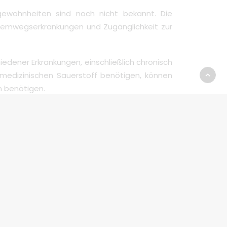
gewohnheiten sind noch nicht bekannt. Die
Atemwegserkrankungen und Zugänglichkeit zur
edener Erkrankungen, einschließlich chronisch
medizinischen Sauerstoff benötigen, können
n benötigen.
gewiesen sind, oft unerlässlich. Der Bedarf an
verbessert. POCs sind leicht und tragbar und
hzeitig die notwendige Sauerstofftherapie
uerstoffnutzern und deren Reisedynamik wird