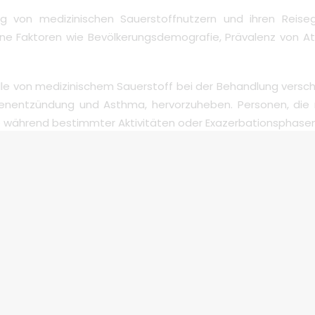
ng von medizinischen Sauerstoffnutzern und ihren Reise
edene Faktoren wie Bevölkerungsdemografie, Prävalenz von 
olle von medizinischem Sauerstoff bei der Behandlung verschi
genentzündung und Asthma, hervorzuheben. Personen, die 
se während bestimmter Aktivitäten oder Exazerbationsphase
Planung für diejenigen, die auf medizinischen Sauerstoff an
at für einige Personen die Reisezugänglichkeit erheblich 
ug, dem Zug oder auf anderen Wegen zu reisen und gleic
nen über die weltweite Bevölkerung von medizinischen Sa
chte oder offizielle Gesundheitsbehörden zu konsultieren.