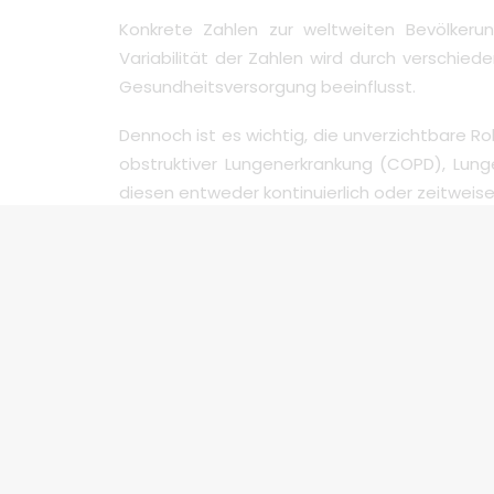
Konkrete Zahlen zur weltweiten Bevölkeru
Variabilität der Zahlen wird durch verschi
Gesundheitsversorgung beeinflusst.
Dennoch ist es wichtig, die unverzichtbare R
obstruktiver Lungenerkrankung (COPD), Lun
diesen entweder kontinuierlich oder zeitwei
Wenn es um Reisen geht, ist eine sorgfältige 
tragbaren Sauerstoffkonzentratoren (POCs) h
ermöglichen es Benutzern, mit dem Flugze
aufrechtzuerhalten.
Für die neuesten und genauesten Informatio
empfohlen, aktuelle Studien, Gesundheitsberi