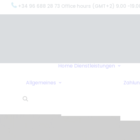
+34 96 688 28 73 Office hours (GMT+2) 9.00 -19.0
Oxyge
(Was 
Gründ
Oxyge
Servi
Home
Dienstleistungen
Unter
Datenschutzrichtlinie
Dring
Sollen wir Sie
Allgemeines
Zahlu
Liefe
anrufen?
24-St
Links
Kund
Wohnungstausch
Oxyge
Reisetipps
Über 