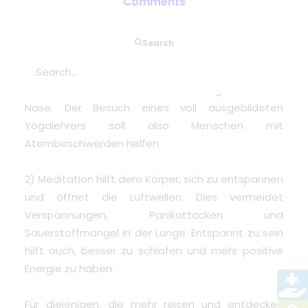
Comments
1) Yoga soll Atemproblemen lindern bei Menschen
Search
mit Asthma, und diejenigen, die medizinischen
Sauerstoff benötigen. Einige hilfreiche Yoga-
Techniken verwenden tiefe Atemzüge durch die
Nase. Der Besuch eines voll ausgebildeten
Yogalehrers soll also Menschen mit
Atembeschwerden helfen.
2) Meditation hilft dem Körper, sich zu entspannen
und öffnet die Luftwellen. Dies vermeidet
Verspannungen, Panikattacken und
Sauerstoffmangel in der Lunge. Entspannt zu sein
hilft auch, besser zu schlafen und mehr positive
Energie zu haben.
Für diejenigen, die mehr reisen und entdecken