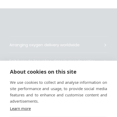
Arranging oxygen delivery worldwide
Fait livrer de l’oxygène dans le monde entier
About cookies on this site
Organisiert weltweit Sauerstofflieferungen
We use cookies to collect and analyse information on
site performance and usage, to provide social media
Gestiona la entrega de oxígeno medicinal en el
features and to enhance and customise content and
mundo
advertisements.
Learn more