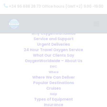
+34 96 688 28 73 Office hours (GMT+2) 9.00 -19.00
Home
Services
OxygenWorldwide (What do we do?)
Why OxygenWorldwide
Service and Support
Urgent Deliveries
24 Hour Travel Oxygen Service
What Our Clients Say
OxygenWorldwide – About Us
EHIC
Where
Where We Can Deliver
Popular Destinations
Cruises
Help
Types of Equipment
Insurance