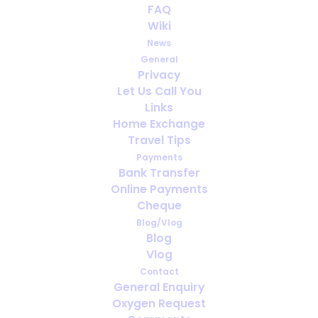
FAQ
2 Atemtechniken zur
Wiki
Linderung von Asthma
News
General
APRIL 17, 2020
|
IN
GESUNDHEIT
Privacy
Let Us Call You
Links
Home Exchange
Travel Tips
Payments
Bank Transfer
Online Payments
Cheque
Blog/Vlog
Blog
Vlog
Contact
General Enquiry
Oxygen Request