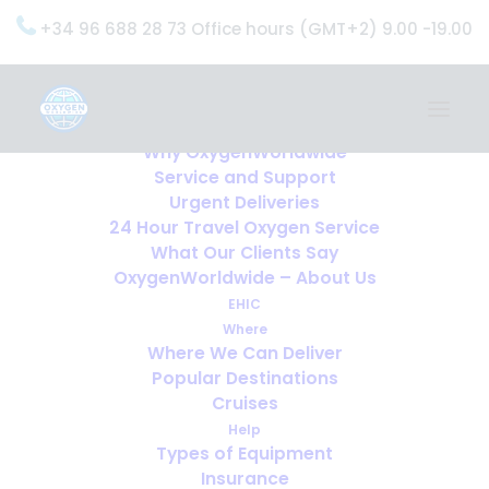
+34 96 688 28 73 Office hours (GMT+2) 9.00 -19.00
Home
Services
OxygenWorldwide (What do we do?)
Why OxygenWorldwide
Service and Support
Urgent Deliveries
24 Hour Travel Oxygen Service
What Our Clients Say
OxygenWorldwide – About Us
EHIC
Where
Where We Can Deliver
Popular Destinations
Cruises
Help
Types of Equipment
Insurance