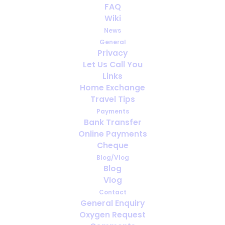
5 desafíos para organizar el
FAQ
oxígeno para tus vacaciones
Wiki
News
APRIL 28, 2020
|
IN
VIAJAR CON OXÍGENO MEDICINAL
,
General
VACACIONES
Privacy
Let Us Call You
Links
Home Exchange
Travel Tips
Payments
Bank Transfer
Online Payments
Cheque
Blog/Vlog
Blog
Vlog
Contact
General Enquiry
Oxygen Request