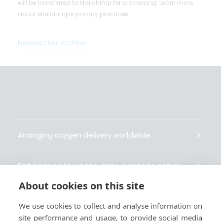
will be transferred to Mailchimp for processing.
Learn more
about Mailchimp's privacy practices.
Newsletter Archive
Arranging oxygen delivery worldwide
Fait livrer de l’oxygène dans le monde entier
About cookies on this site
Organisiert weltweit Sauerstofflieferungen
We use cookies to collect and analyse information on
site performance and usage, to provide social media