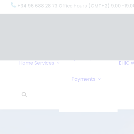
+34 96 688 28 73 Office hours (GMT+2) 9.00 -19.0
OxygenWorldwide
(What do we do?)
Why
OxygenWorldwide
Service and Support
Home
Services
EHIC
W
Urgent Deliveries
24 Hour Travel
Bank Transfe
Payments
Oxygen Service
Online Paym
What Our Clients Say
Cheque
OxygenWorldwide –
About Us