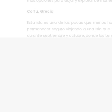
más opciones para viajar y explorar de maner
Corfu, Gre
c
ia
Esta isla es una de las pocas que menos ha
permanecer seguro viajando a una isla que s
durante septiembre y octubre, donde las te
Cluj-Napoca, Rumania
Este destino registró hasta 15 veces menos 
agradable, no se sentirá decepcionado. Un l
Varsovia, Polonia
Rico en historia y supervivencia en su coraz
para explorar y realmente sentirse seguro 
hermosos monumentos para disfrutar y sentir
Si planea viajar, comuníquese con nuestro e