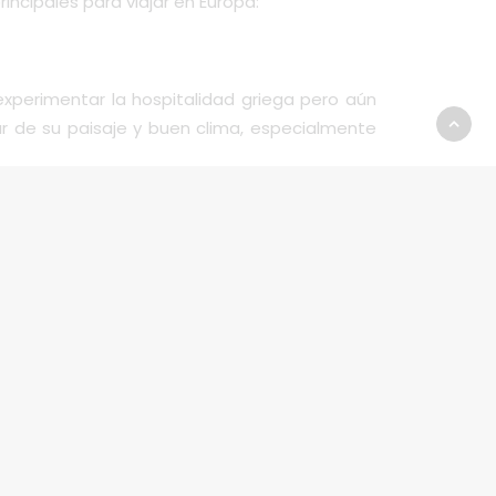
ncipales para viajar en Europa:
xperimentar la hospitalidad griega pero aún
ar de su paisaje y buen clima, especialmente
e gusta la historia y un ambiente relajado y
s para ver.
ugar poco afectado en este momento, es genial
erés de moda, sino también mucha historia y
y puede ayudarlo a organizar sus necesidades