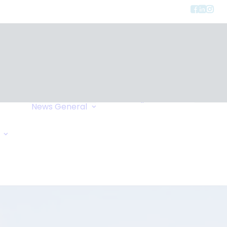
Privacy
ment
Let Us Call You
News
General
Links
Home Exchange
General Enquiry
Travel Tips
Oxygen Request
Comments