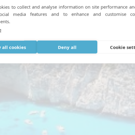
kies to collect and analyse information on site performance an
social media features and to enhance and customise co
ents.
ás seguros para viajar 
e
SEPTEMBER 15, 2020
|
IN
VIAJAR CON OXÍGENO MEDICINAL
 all cookies
Deny all
Cookie set