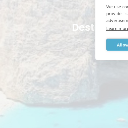
We use coo
provide 
advertisem
Destinos m
Learn mor
Allow