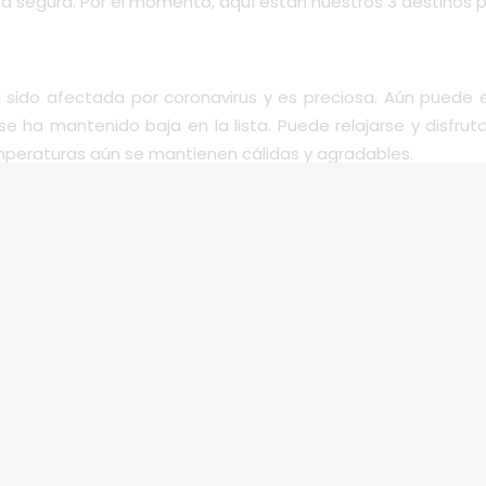
a segura. Por el momento, aquí están nuestros 3 destinos pri
 sido afectada por coronavirus y es preciosa. Aún puede e
e ha mantenido baja en la lista. Puede relajarse y disfrut
mperaturas aún se mantienen cálidas y agradables.
casos de Coronavirus que los países más afectados . Si l
ugar único para viajar con muchos museos y hermosos lugare
ón – sobrevivir a las guerras mundiales y también ser un l
. No solo hay muchos cafés, restaurantes y lugares de int
 realmente la cultura.
quipo que tiene el conocimiento experto sobre las reglas 