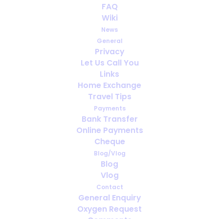
FAQ
Dormir est si important...
Wiki
News
JUNE 19, 2020
|
IN
SOMMEIL
General
Privacy
Let Us Call You
Links
Home Exchange
Travel Tips
Payments
Bank Transfer
Online Payments
Cheque
Blog/Vlog
Blog
Vlog
Contact
General Enquiry
Oxygen Request