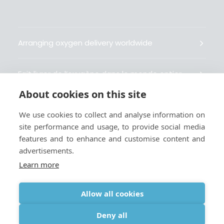
Arranging oxygen delivery worldwide
Fait livrer de l’oxygène dans le monde entier
About cookies on this site
Organisiert weltweit Sauerstofflieferungen
We use cookies to collect and analyse information on
site performance and usage, to provide social media
Gestiona la entrega de oxígeno medicinal en el
features and to enhance and customise content and
mundo
advertisements.
Learn more
Allow all cookies
Terms
|
Privacy & Cookie Policy
|
Webmaster
Deny all