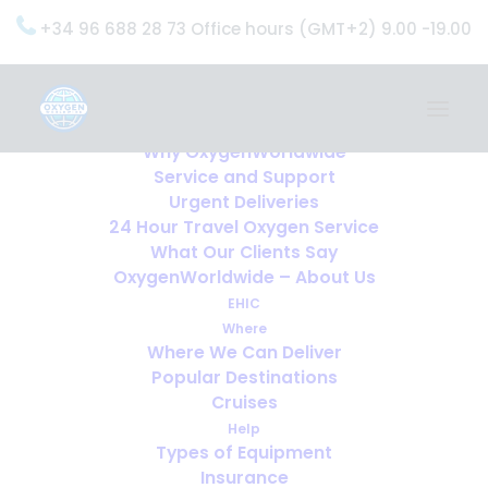
+34 96 688 28 73 Office hours (GMT+2) 9.00 -19.00
Home
Services
OxygenWorldwide (What do we do?)
Why OxygenWorldwide
Service and Support
Urgent Deliveries
24 Hour Travel Oxygen Service
What Our Clients Say
OxygenWorldwide – About Us
EHIC
Where
Where We Can Deliver
Popular Destinations
Cruises
Help
Types of Equipment
Insurance