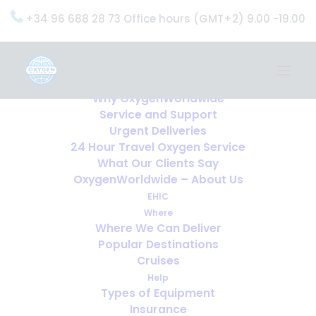
+34 96 688 28 73 Office hours (GMT+2) 9.00 -19.00
Home
Services
OxygenWorldwide (What do we do?)
Why OxygenWorldwide
Service and Support
Urgent Deliveries
24 Hour Travel Oxygen Service
What Our Clients Say
OxygenWorldwide – About Us
EHIC
Where
Where We Can Deliver
Popular Destinations
Cruises
Help
Types of Equipment
Häufig gestellte Fragen zu
Insurance