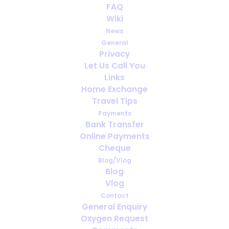
Sauerstoffreisen, die wir
FAQ
wöchentlich beantworten:
Wiki
Klare Antworten, kein
News
Fachjargon
General
Privacy
Let Us Call You
SEPTEMBER 12, 2025
|
IN
DEUTSCH
Links
Home Exchange
Travel Tips
Payments
Bank Transfer
Online Payments
Cheque
Blog/Vlog
Blog
Vlog
Contact
General Enquiry
Oxygen Request