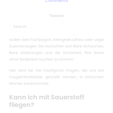
Comments
Wenn Sie eine Reise planen und auf medizinischen
Search
Sauerstoff angewiesen sind, gehen Ihnen
wahrscheinlich schon viele Fragen durch den Kopf.
Wir wissen das, denn wir hören sie jede Woche. Sie
wollen kein Fachjargon, Kleingedrucktes oder vage
Zusicherungen. Sie wünschen sich klare Antworten,
klare Anleitungen und die Sicherheit, Ihre Reise
ohne Bedenken buchen zu können.
Hier sind sie: Die häufigsten Fragen, die uns bei
OxygenWorldwide gestellt werden, in einfachen
Worten beantwortet.
Kann ich mit Sauerstoff
fliegen?