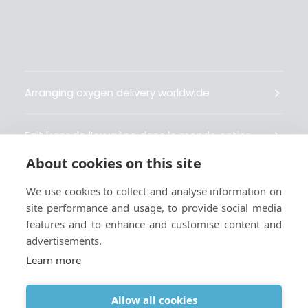
Arranging oxygen delivery worldwide
Fait livrer de l’oxygène dans le monde entier
About cookies on this site
Organisiert weltweit Sauerstofflieferungen
We use cookies to collect and analyse information on
site performance and usage, to provide social media
Gestiona la entrega de oxígeno medicinal en el
features and to enhance and customise content and
mundo
advertisements.
Learn more
Allow all cookies