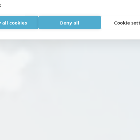
rstofftherapie Demenz 
e
5, 2020
|
IN
GESUNDHEIT
,
MEDIZINISCHER SAUERSTOFF
,
NACHRI
 all cookies
Deny all
Cookie set