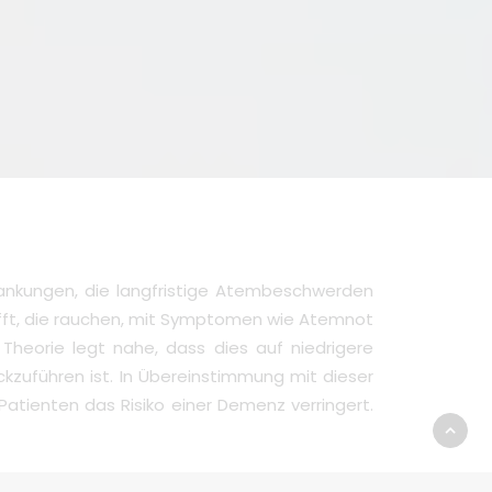
rankungen, die langfristige Atembeschwerden
trifft, die rauchen, mit Symptomen wie Atemnot
heorie legt nahe, dass dies auf niedrigere
kzuführen ist. In Übereinstimmung mit dieser
atienten das Risiko einer Demenz verringert.
 Lesens signifikant zunahmen. Dies lag daran,