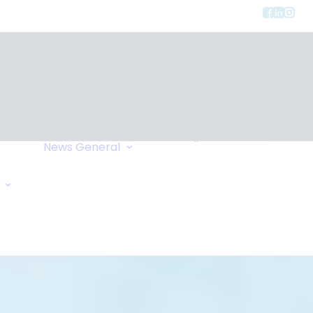
Privacy
ment
Let Us Call You
News
General
Links
Home Exchange
General Enquiry
Travel Tips
Oxygen Request
Comments