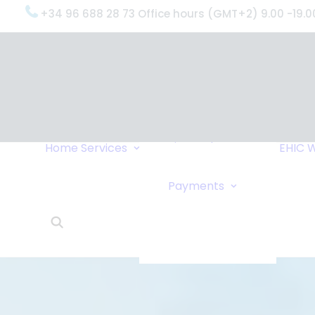
+34 96 688 28 73 Office hours (GMT+2) 9.00 -19.0
OxygenWorldwide
(What do we do?)
Why
OxygenWorldwide
Service and Support
Home
Services
EHIC
W
Urgent Deliveries
24 Hour Travel
Bank Transfe
Payments
Oxygen Service
Online Paym
What Our Clients Say
Cheque
OxygenWorldwide –
About Us