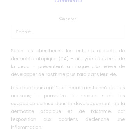
Comments
Search
Des chercheurs ont découvert une possible
nouvelle thérapie pour l’eczéma qui permettrait
également de réduire la gravité de l’asthme.
Selon les chercheurs, les enfants atteints de
dermatite
atopique
(DA) – un type d’eczéma de
la peau – présentent un risque plus élevé de
développer de l’asthme plus tard dans leur vie.
Les chercheurs ont également mentionné que les
acariens, la poussière de maison sont des
coupables connus dans le développement de la
dermatite
atopique
et de l’asthme, car
l’exposition aux acariens
déclenche
une
inflammation.