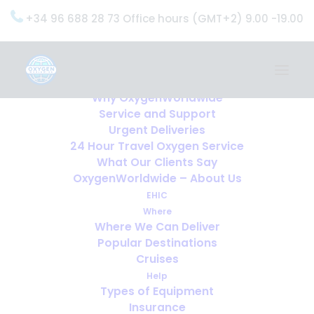
+34 96 688 28 73 Office hours (GMT+2) 9.00 -19.00
Home
Services
OxygenWorldwide (What do we do?)
Why OxygenWorldwide
Service and Support
Urgent Deliveries
24 Hour Travel Oxygen Service
What Our Clients Say
OxygenWorldwide – About Us
EHIC
Where
Where We Can Deliver
Popular Destinations
Cruises
Help
Types of Equipment
Insurance