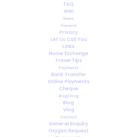
FAQ
L'eczéma réduit l'asthme
Wiki
News
APRIL 18, 2024
|
IN
FRANÇAIS
General
Privacy
Let Us Call You
Links
Home Exchange
Travel Tips
Payments
Bank Transfer
Online Payments
Cheque
Blog/Vlog
Blog
Vlog
Contact
General Enquiry
Oxygen Request