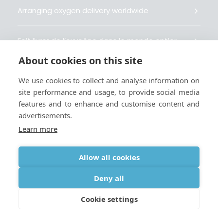
Arranging oxygen delivery worldwide
Fait livrer de l’oxygène dans le monde entier
About cookies on this site
Organisiert weltweit Sauerstofflieferungen
We use cookies to collect and analyse information on
site performance and usage, to provide social media
Gestiona la entrega de oxígeno medicinal en el
features and to enhance and customise content and
mundo
advertisements.
Learn more
Allow all cookies
Terms
|
Privacy & Cookie Policy
|
Webmaster
Deny all
Cookie settings
© 2026 Oxygen Worldwide. All rights reserved