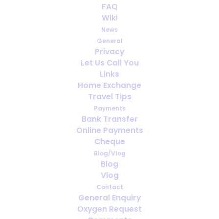
FAQ
Mientras esté en casa,
Wiki
controle su bienestar
News
General
NOVEMBER 30, 2020
|
IN
SALUD
,
CONSEJOS
Privacy
Let Us Call You
Links
Home Exchange
Travel Tips
Payments
Bank Transfer
Online Payments
Cheque
Blog/Vlog
Blog
Vlog
Contact
General Enquiry
Oxygen Request