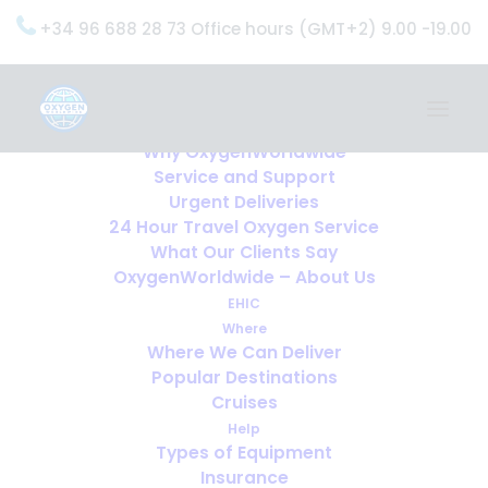
+34 96 688 28 73 Office hours (GMT+2) 9.00 -19.00
Home
Services
OxygenWorldwide (What do we do?)
Why OxygenWorldwide
Service and Support
Urgent Deliveries
24 Hour Travel Oxygen Service
What Our Clients Say
OxygenWorldwide – About Us
EHIC
Where
Where We Can Deliver
Popular Destinations
Cruises
Help
Types of Equipment
Insurance