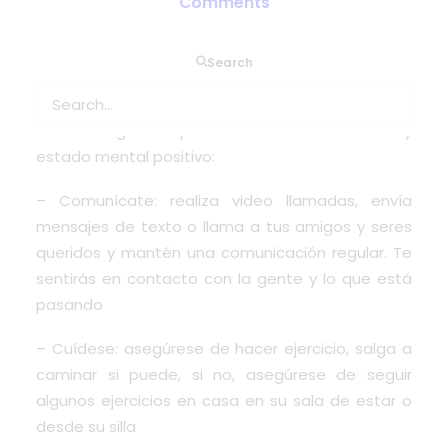
Comments
El apoyo siempre está a su alrededor y
Search
especialmente a medida que continuamos
protegiendo el interior de su hogar, asegúrese de
hacer lo siguiente para mantener su bienestar y
estado mental positivo:
– Comunícate: realiza video llamadas, envía
mensajes de texto o llama a tus amigos y seres
queridos y mantén una comunicación regular. Te
sentirás en contacto con la gente y lo que está
pasando
– Cuídese: asegúrese de hacer ejercicio, salga a
caminar si puede, si no, asegúrese de seguir
algunos ejercicios en casa en su sala de estar o
desde su silla