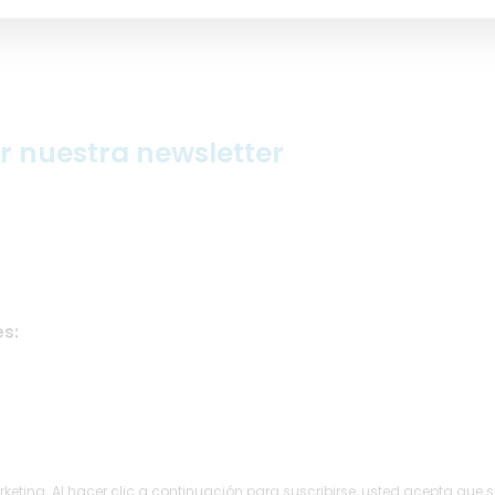
ir nuestra newsletter
s:
ting. Al hacer clic a continuación para suscribirse, usted acepta que 