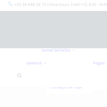
+34 96 688 28 73 Office hours (GMT+2) 9.00 -19.0
OxygenWorldwi
(¿Qué Hacemo
Por qué
OxygenWorldwi
Política de
Servicio & Apoy
Home
Servicios
Confidencialidad
Entregas Urgen
Nosotros Le
Servicio 24 Hor
General
Pagos
Llamamos
¿Qué Dicen Nue
Enlaces
Clientes?
Intercambio de
OxygenWorldwi
Casas
Sobre Nosotros
Consejos de Viaje