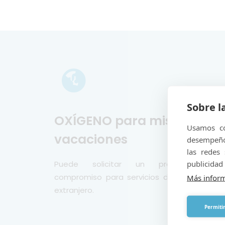
Sobre l
OXÍGENO para mis
Usamos co
vacaciones
desempeño 
las redes
publicidad 
Puede solicitar un presupuesto s
compromiso para servicios de oxígeno en 
Más infor
extranjero.
Permitir