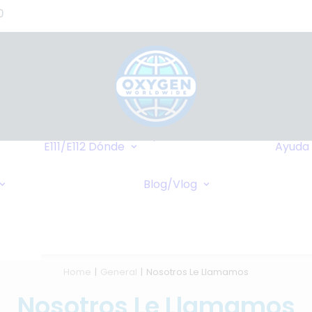
0
de
s?)
de
Hasta Dónde
o
Llegamos
E111/E112
Dónde
Ayuda
tes
Destinos Más
Transferencia
as
Frequentes
Blog/Vlog
Bancaria
Blog
stros
Cruceros
Pagos Online
Vlog
Cheques Bancarios
de -
Home
General
Nosotros Le Llamamos
Nosotros Le Llamamos