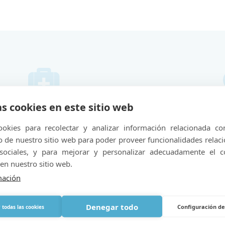
as cookies en este sitio web
E111-E112
okies para recolectar y analizar información relacionada co
de nuestro sitio web para poder proveer funcionalidades relac
Hemos puesto en marcha un servicio especial
D
 sociales, y para mejorar y personalizar adecuadamente el c
para la puesta en marcha inicial del oxígeno
a
en nuestro sitio web.
in
medicinal en su destino para su tranquilidad.
el
mación
Denegar todo
Configuración de
 todas las cookies