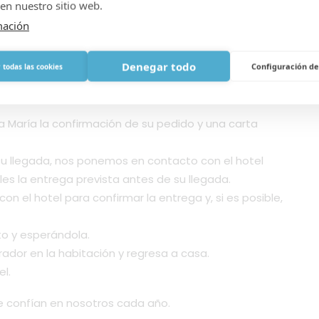
en nuestro sitio web.
mación
ud y envía un correo electrónico a María para
preguntas.
Denegar todo
 para el servicio de oxígeno.
Configuración de
 todas las cookies
de pago
 María la confirmación de su pedido y una carta
llegada, nos ponemos en contacto con el hotel
arles la entrega prevista antes de su llegada.
on el hotel para confirmar la entrega y, si es posible,
to y esperándola.
rador en la habitación y regresa a casa.
el.
e confían en nosotros cada año.