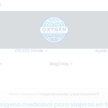
0
de
s?)
de
Hasta Dónde
o
Llegamos
E111/E112
Dónde
Ayuda
tes
Destinos Más
Transferencia
as
Frequentes
Blog/Vlog
Bancaria
Blog
stros
Cruceros
Pagos Online
Vlog
Cheques Bancarios
de -
Home
Servicios
OxygenWorldwide (¿Qué Hacemos?)
oxígeno medicinal para viajeros en