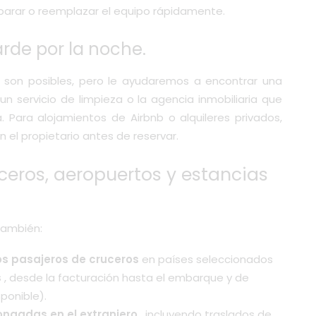
parar o reemplazar el equipo rápidamente.
arde por la noche.
 son posibles, pero le ayudaremos a encontrar una
un servicio de limpieza o la agencia inmobiliaria que
. Para alojamientos de Airbnb o alquileres privados,
 el propietario antes de reservar.
uceros, aeropuertos y estancias
También:
os pasajeros de cruceros
en países seleccionados
s
, desde la facturación hasta el embarque y de
ponible).
ongadas en el extranjero
, incluyendo traslados de