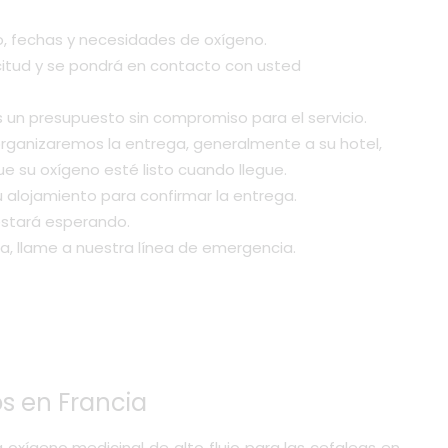
o, fechas y necesidades de oxígeno.
icitud y se pondrá en contacto con usted
 un presupuesto sin compromiso para el servicio.
organizaremos la entrega, generalmente a su hotel,
ue su oxígeno esté listo cuando llegue.
 alojamiento para confirmar la entrega.
estará esperando.
a, llame a nuestra línea de emergencia.
s en Francia
 oxígeno medicinal de alto flujo para las cefaleas en