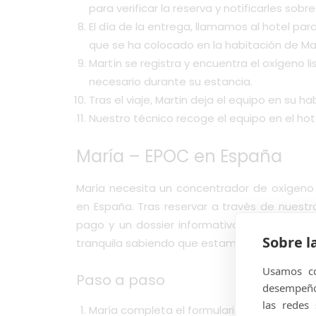
para verificar la reserva y notificarles sob
El día de la entrega, llamamos al hotel para
que se ha colocado en la habitación de Mar
Martín se registra y encuentra el oxígeno 
necesario durante su estancia.
Tras el viaje, Martin deja el equipo en su h
Nuestro técnico recoge el equipo en el hot
María – EPOC en España
María necesita un concentrador de oxígen
en España. Tras reservar a través de nuestra
pago y un dossier informativo. A su llegad
Sobre l
tranquila sabiendo que estamos disponibles l
Usamos co
Paso a paso
desempeño 
las redes
María completa el formulario de viaje con 