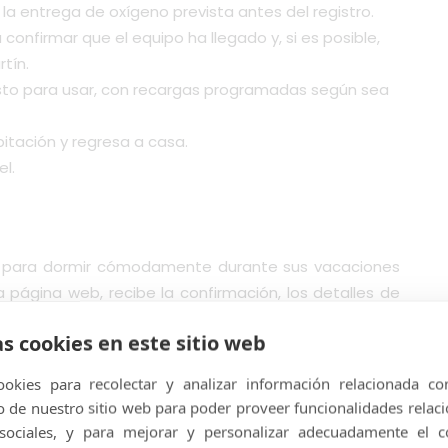
re la entrega de oxígeno prevista antes del registro.
 confirmar que el equipo ha llegado y, si es posible,
tín.
listo para usar, con recargas programadas según sea
abitación y regresa a casa.
el.
o para dormir cómodamente durante sus vacaciones
 página web, recibe la confirmación, los detalles de
a, su concentrador la estará esperando. Puede estar
as cookies en este sitio web
as 24 horas del día si surge algún problema.
okies para recolectar y analizar información relacionada co
de nuestro sitio web para poder proveer funcionalidades relac
 sociales, y para mejorar y personalizar adecuadamente el c
las fechas, el destino en España y que necesita un