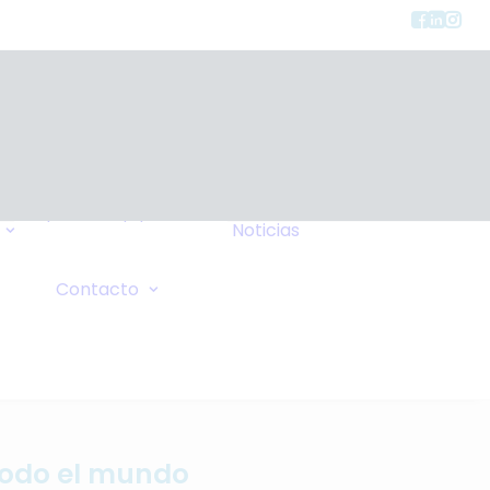
Tipos de Equipos
Noticias
Seguros
FAQ
Consulta General
Contacto
Wiki
Solicitud de Oxígeno
Sus Comentarios
 todo el mundo