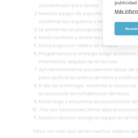
publicidad 
concentrador para dormir.
Más infor
Nuestro equipo de soporte revisa la solicit
confirmar los requisitos y responder a sus 
Le enviamos un presupuesto sin compromiso
Permitir
María confirma y recibe las instrucciones 
María paga con tarjeta de crédito
Programamos la entrega, luego enviamos a
informativa, seguida de la factura.
Aproximadamente una semana antes de su 
para verificar la reserva de María y notific
El día de la entrega, volvemos a contactar c
la colocación en la habitación de María.
María llega y encuentra el concentrador lis
Tras sus vacaciones, María deja el concent
Nuestro técnico recoge el equipo en el hot
Estos son solo dos de los muchos viajeros qu