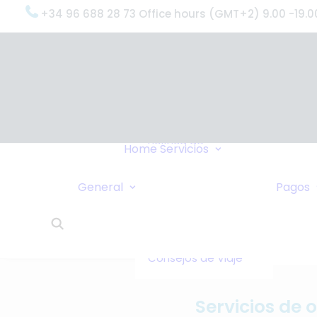
+34 96 688 28 73 Office hours (GMT+2) 9.00 -19.0
OxygenWorldwi
(¿Qué Hacemo
Por qué
OxygenWorldwi
Política de
Servicio & Apoy
Home
Servicios
Confidencialidad
Entregas Urgen
Nosotros Le
Servicio 24 Hor
General
Pagos
Llamamos
¿Qué Dicen Nue
Enlaces
Clientes?
Intercambio de
OxygenWorldwi
Casas
Sobre Nosotros
Consejos de Viaje
Servicios de 