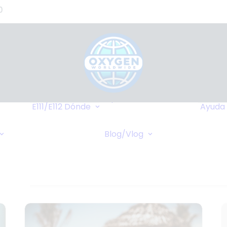
0
de
s?)
de
Hasta Dónde
o
Llegamos
E111/E112
Dónde
Ayuda
tes
Destinos Más
Transferencia
as
Frequentes
Blog/Vlog
Bancaria
Blog
stros
Cruceros
Pagos Online
Vlog
Cheques Bancarios
de -