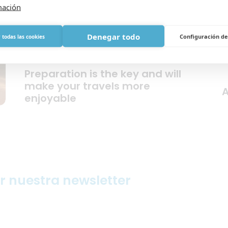
mación
Denegar todo
Configuración de
 todas las cookies
A
o
Preparation is the key and will
make your travels more
A
enjoyable
ir nuestra newsletter