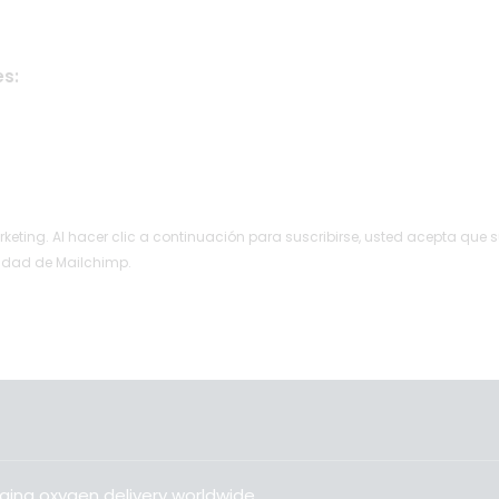
s:
ting. Al hacer clic a continuación para suscribirse, usted acepta que 
cidad de Mailchimp.
ging oxygen delivery worldwide