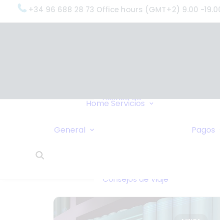
+34 96 688 28 73 Office hours (GMT+2) 9.00 -19.0
OxygenWorldwi
(¿Qué Hacemo
Por qué
OxygenWorldwi
Política de
Servicio & Apoy
Home
Servicios
Confidencialidad
Entregas Urgen
Nosotros Le
Servicio 24 Hor
General
Pagos
Llamamos
¿Qué Dicen Nue
Enlaces
Clientes?
Intercambio de
OxygenWorldwi
Casas
Sobre Nosotros
Consejos de Viaje