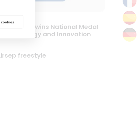
 cookies
irSep exec wins National Medal
f Technology and Innovation
irsep freestyle