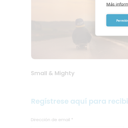
Más infor
Permitir
Small & Mighty
Regístrese aquí para recib
Dirección de email
*