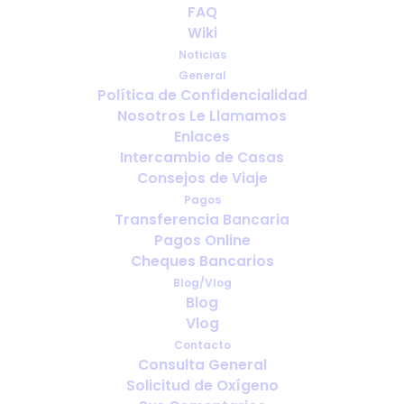
FAQ
¿Por qué las villas y los alojamientos
Wiki
de Airbnb necesitan controles
Noticias
adicionales?
General
Política de Confidencialidad
Nosotros Le Llamamos
Enlaces
Intercambio de Casas
Consejos de Viaje
Pagos
Transferencia Bancaria
Pagos Online
Cheques Bancarios
Blog/Vlog
Blog
Vlog
Viajar solo con oxígeno: lo que
Contacto
debes tener en cuenta antes de
Consulta General
Solicitud de Oxígeno
partir