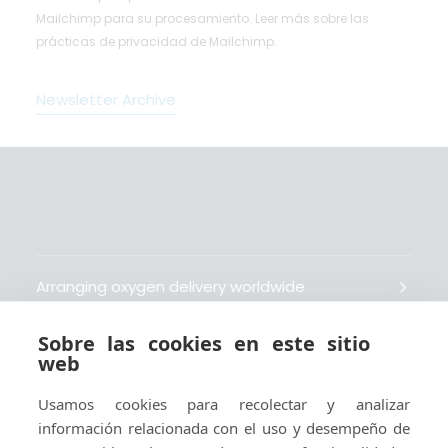
Mailchimp para su procesamiento.
Leer más
sobre las
prácticas de privacidad de Mailchimp.
Newsletter Archive
Arranging oxygen delivery worldwide
Sobre las cookies en este sitio
Fait livrer de l’oxygène dans le monde entier
web
Usamos cookies para recolectar y analizar
Organisiert weltweit Sauerstofflieferungen
información relacionada con el uso y desempeño de