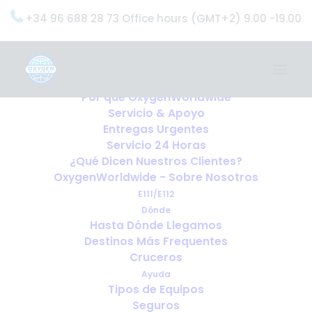
+34 96 688 28 73 Office hours (GMT+2) 9.00 -19.00
Home
Servicios
OxygenWorldwide (¿Qué Hacemos?)
Por qué OxygenWorldwide
Servicio & Apoyo
Entregas Urgentes
Servicio 24 Horas
¿Qué Dicen Nuestros Clientes?
OxygenWorldwide - Sobre Nosotros
E111/E112
Dónde
Hasta Dónde Llegamos
Destinos Más Frequentes
Cruceros
Ayuda
Tipos de Equipos
Seguros
Oxígeno y alquileres vacacionales: