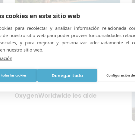
as cookies en este sitio web
P
okies para recolectar y analizar información relacionada co
l
de nuestro sitio web para poder proveer funcionalidades relac
c
 sociales, y para mejorar y personalizar adecuadamente el c
en nuestro sitio web.
mación
Mois de sensibilisation à
l’hypertension pulmonaire : ce
que cela signifie pour les
Denegar todo
Configuración de
 todas las cookies
voyageurs qui dépendent de
l’oxygène et comment
OxygenWorldwide les aide