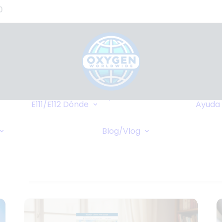
0
de
s?)
de
Hasta Dónde
o
Llegamos
E111/E112
Dónde
Ayuda
tes
Destinos Más
Transferencia
as
Frequentes
Blog/Vlog
Bancaria
Blog
stros
Cruceros
Pagos Online
Vlog
Cheques Bancarios
de -