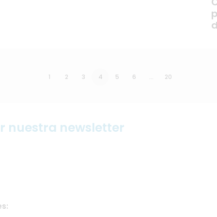
C
p
d
1
2
3
4
5
6
…
20
ir nuestra newsletter
s: