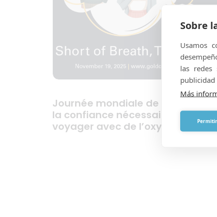
Sobre l
Usamos co
desempeño 
las redes
publicidad 
Más infor
Journée mondiale de la BPCO et
la confiance nécessaire pour
Permitir
voyager avec de l’oxygène