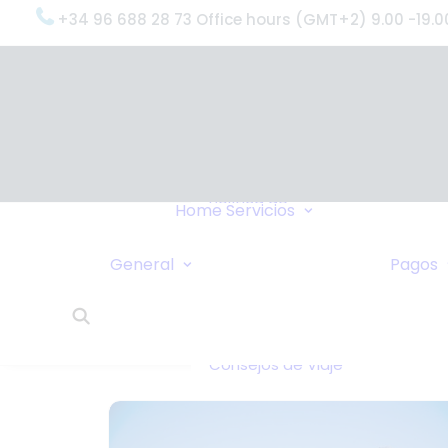
+34 96 688 28 73 Office hours (GMT+2) 9.00 -19.0
OxygenWorldwi
(¿Qué Hacemo
Por qué
OxygenWorldwi
Política de
Servicio & Apoy
Home
Servicios
Confidencialidad
Entregas Urgen
Nosotros Le
Servicio 24 Hor
General
Pagos
Llamamos
¿Qué Dicen Nue
Enlaces
Clientes?
Intercambio de
OxygenWorldwi
Casas
Sobre Nosotros
Consejos de Viaje