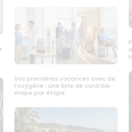
P
e
a
l
Vos premières vacances avec de
l’oxygène : une liste de contrôle
étape par étape