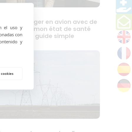
uis-je voyager en avion avec de
n el uso y
’oxygène si mon état de santé
ionadas con
hange ? Un guide simple
ontenido y
 cookies