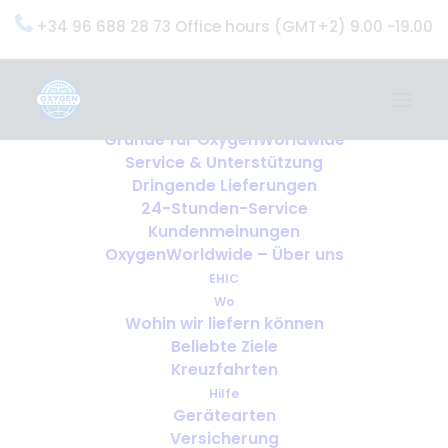
+34 96 688 28 73 Office hours (GMT+2) 9.00 -19.00
Home
Dienstleistungen
OxygenWorldwide (Was wir tun)
Gründe für OxygenWorldwide
Service & Unterstützung
Dringende Lieferungen
24-Stunden-Service
Kundenmeinungen
OxygenWorldwide – Über uns
EHIC
Wo
Wohin wir liefern können
Beliebte Ziele
Kreuzfahrten
Hilfe
Gerätearten
Versicherung