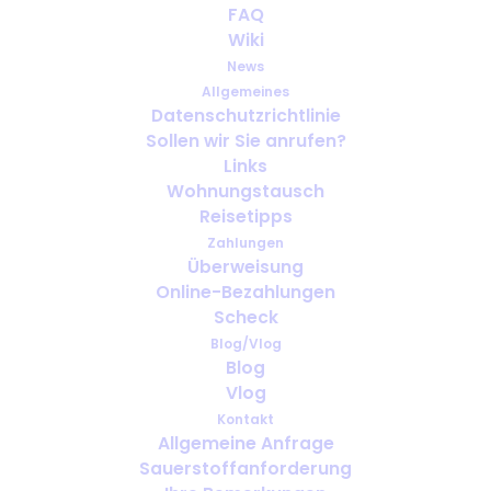
FAQ
Wiki
News
Allgemeines
Datenschutzrichtlinie
Sollen wir Sie anrufen?
Reiseversicherung für
Links
Sauerstoffnutzer: Was jeder
Wohnungstausch
Reisende prüfen sollte
Reisetipps
Zahlungen
Überweisung
Online-Bezahlungen
Scheck
Blog/Vlog
Blog
Vlog
Kontakt
Allgemeine Anfrage
Sauerstoffanforderung