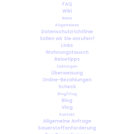
A new film takes an honest
FAQ
look at three people who have
Wiki
taken charge of their COPD
News
Allgemeines
Datenschutzrichtlinie
MÄRZ 3, 2018
|
IN
PORTABLE OXYGEN
Sollen wir Sie anrufen?
Links
Wohnungstausch
Reisetipps
Zahlungen
Überweisung
Online-Bezahlungen
Scheck
Blog/Vlog
Blog
Vlog
Kontakt
Allgemeine Anfrage
Sauerstoffanforderung