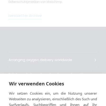
Datenschutzpraktiken von Mailchimp.
Newsletter Archive
Arranging oxygen delivery worldwide
Fait livrer de l’oxygène dans le monde entier
Wir verwenden Cookies
Organisiert weltweit Sauerstofflieferungen
Wir setzen Cookies ein, um die Nutzung unserer
Webseiten zu analysieren, einschließlich des Such und
Gestiona la entrega de oxígeno medicinal en el
Surfverlaufs, Suchbegriffen und Ihnen auf Ihr