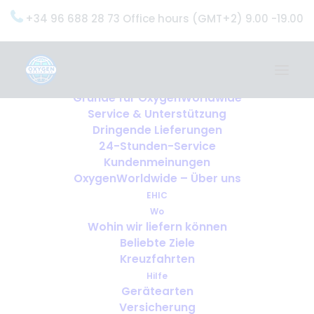
+34 96 688 28 73 Office hours (GMT+2) 9.00 -19.00
Home
Dienstleistungen
OxygenWorldwide (Was wir tun)
Gründe für OxygenWorldwide
Service & Unterstützung
Dringende Lieferungen
24-Stunden-Service
Kundenmeinungen
OxygenWorldwide – Über uns
EHIC
Wo
Wohin wir liefern können
Beliebte Ziele
Kreuzfahrten
Hilfe
Gerätearten
Versicherung