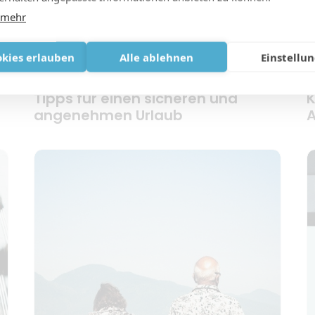
 mehr
okies erlauben
Alle ablehnen
Einstellu
Reisen mit COPD: Sauerstoff-
L
Tipps für einen sicheren und
K
angenehmen Urlaub
A