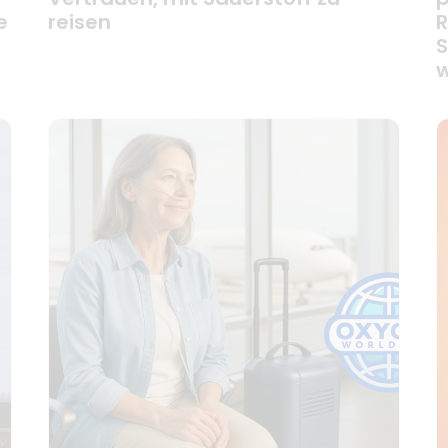
e
reisen
R
S
w