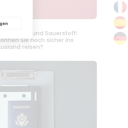
ngen
ong COVID und Sauerstoff:
önnen Sie noch sicher ins
usland reisen?