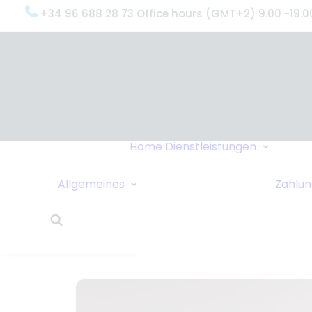
+34 96 688 28 73 Office hours (GMT+2) 9.00 -19.0
Oxyge
(Was 
Gründ
Oxyge
Servi
Home
Dienstleistungen
Unter
Datenschutzrichtlinie
Dring
Sollen wir Sie
Allgemeines
Zahlu
Liefe
anrufen?
24-St
Links
Kund
Wohnungstausch
Oxyge
Reisetipps
Über 