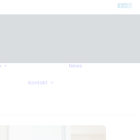
Gerätearten
e
News
Versicherung
FAQ
Allgemeine Anfrage
Kontakt
Wiki
Sauerstoffanforderung
Ihre Bemerkungen