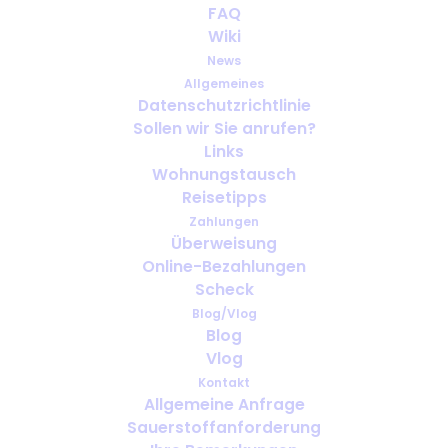
FAQ
Wiki
News
Allgemeines
Datenschutzrichtlinie
Sollen wir Sie anrufen?
Reiseversicherung für
Links
Sauerstoffnutzer: Was jeder
Wohnungstausch
Reisende prüfen sollte
Reisetipps
Zahlungen
Überweisung
Online-Bezahlungen
Scheck
Blog/Vlog
Blog
Vlog
Kontakt
Allgemeine Anfrage
Sauerstoffanforderung