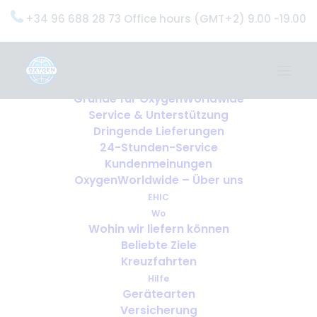
+34 96 688 28 73 Office hours (GMT+2) 9.00 -19.00
Home
Dienstleistungen
OxygenWorldwide (Was wir tun)
Gründe für OxygenWorldwide
Service & Unterstützung
Dringende Lieferungen
24-Stunden-Service
Kundenmeinungen
OxygenWorldwide – Über uns
EHIC
Wo
Wohin wir liefern können
Beliebte Ziele
Kreuzfahrten
Hilfe
Gerätearten
Versicherung