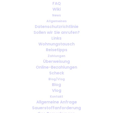
FAQ
Des difficultés à respirer ?
Wiki
Dois-je continuer à travailler...
News
Allgemeines
OKTOBER 28, 2023
|
IN
FRANÇAIS
Datenschutzrichtlinie
Sollen wir Sie anrufen?
Links
Wohnungstausch
Reisetipps
Zahlungen
Überweisung
Online-Bezahlungen
Scheck
Blog/Vlog
Blog
Vlog
Kontakt
Allgemeine Anfrage
Sauerstoffanforderung