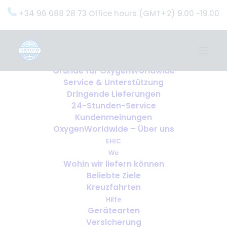
+34 96 688 28 73 Office hours (GMT+2) 9.00 -19.00
Home
Dienstleistungen
OxygenWorldwide (Was wir tun)
Gründe für OxygenWorldwide
Service & Unterstützung
Dringende Lieferungen
24-Stunden-Service
Kundenmeinungen
OxygenWorldwide – Über uns
EHIC
Wo
Wohin wir liefern können
Beliebte Ziele
Kreuzfahrten
Hilfe
Gerätearten
Versicherung