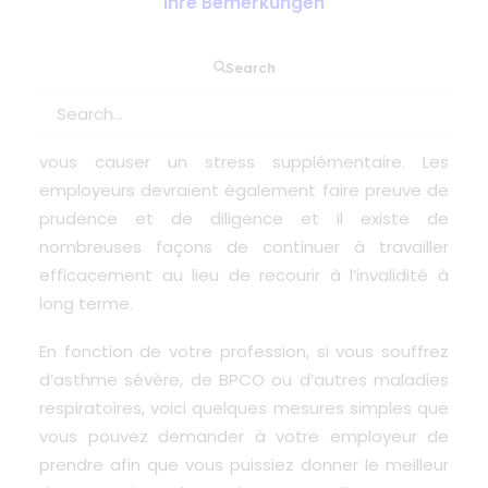
Ihre Bemerkungen
Search
Lorsque vous vivez avec une maladie, cela
affecte différents domaines de votre vie, y
compris votre travail et votre carrière, et peut
vous causer un stress supplémentaire. Les
employeurs devraient également faire preuve de
prudence et de diligence et il existe de
nombreuses façons de continuer à travailler
efficacement au lieu de recourir à l’invalidité à
long terme.
En fonction de votre profession, si vous souffrez
d’asthme sévère, de BPCO ou d’autres maladies
respiratoires, voici quelques mesures simples que
vous pouvez demander à votre employeur de
prendre afin que vous puissiez donner le meilleur