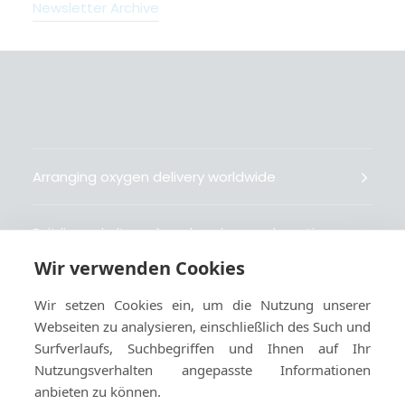
Newsletter Archive
Arranging oxygen delivery worldwide
Fait livrer de l’oxygène dans le monde entier
Wir verwenden Cookies
Organisiert weltweit Sauerstofflieferungen
Wir setzen Cookies ein, um die Nutzung unserer
Webseiten zu analysieren, einschließlich des Such und
Gestiona la entrega de oxígeno medicinal en el
Surfverlaufs, Suchbegriffen und Ihnen auf Ihr
mundo
Nutzungsverhalten angepasste Informationen
anbieten zu können.