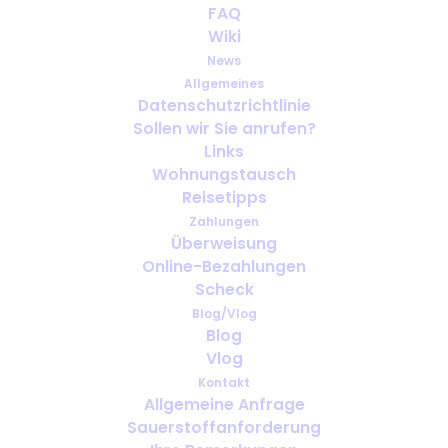
FAQ
Getting 'high' on air...
Wiki
News
JULI 13, 2018
|
IN
PORTABLE OXYGEN
Allgemeines
Datenschutzrichtlinie
Sollen wir Sie anrufen?
Links
Wohnungstausch
Reisetipps
Zahlungen
Überweisung
Online-Bezahlungen
Scheck
Blog/Vlog
Blog
Vlog
Kontakt
Allgemeine Anfrage
Sauerstoffanforderung