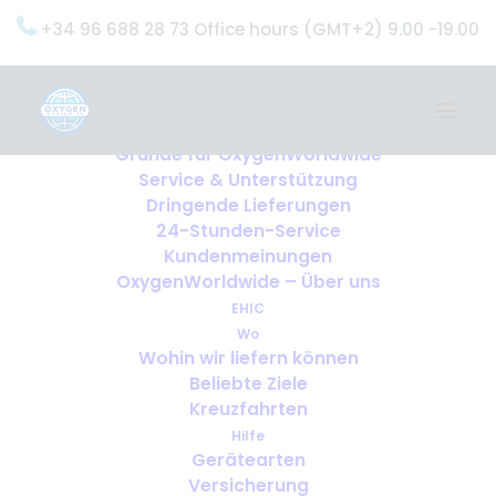
+34 96 688 28 73 Office hours (GMT+2) 9.00 -19.00
Home
Dienstleistungen
OxygenWorldwide (Was wir tun)
Gründe für OxygenWorldwide
Service & Unterstützung
Dringende Lieferungen
24-Stunden-Service
Kundenmeinungen
OxygenWorldwide – Über uns
EHIC
Wo
Wohin wir liefern können
Beliebte Ziele
Kreuzfahrten
Hilfe
Gerätearten
Versicherung