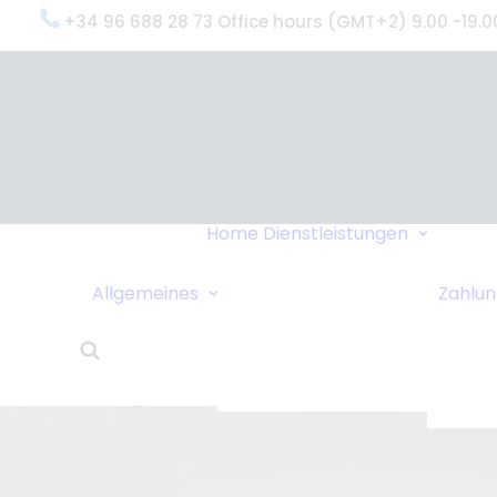
+34 96 688 28 73 Office hours (GMT+2) 9.00 -19.0
Oxyge
(Was 
Gründ
Oxyge
Servi
Home
Dienstleistungen
Unter
Datenschutzrichtlinie
Dring
Sollen wir Sie
Allgemeines
Zahlu
Liefe
anrufen?
24-St
Links
Kund
Wohnungstausch
Oxyge
Reisetipps
Über 