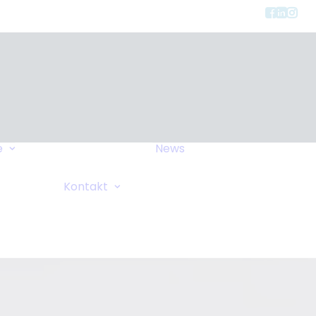
Gerätearten
e
News
Versicherung
FAQ
Allgemeine Anfrage
Kontakt
Wiki
Sauerstoffanforderung
Ihre Bemerkungen