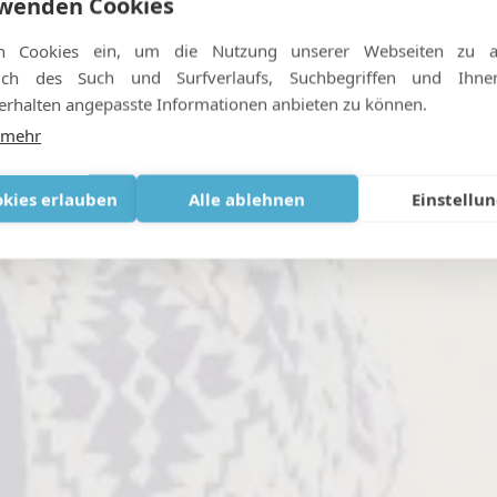
rwenden Cookies
n Cookies ein, um die Nutzung unserer Webseiten zu an
, Rot - wohin kann ich jetzt
ßlich des Such und Surfverlaufs, Suchbegriffen und Ihn
rhalten angepasste Informationen anbieten zu können.
MAI 20, 2021
|
IN
NACHRICHTEN
,
REISE
 mehr
okies erlauben
Alle ablehnen
Einstellu