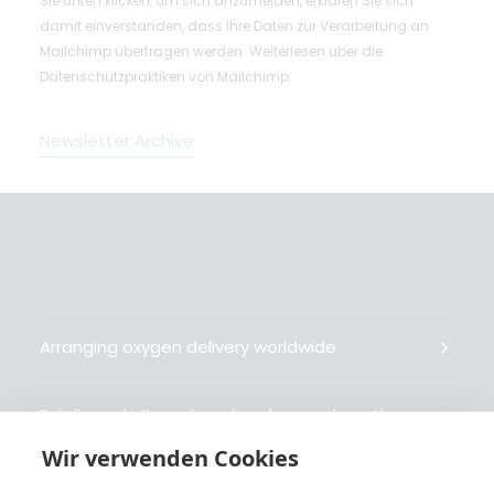
Sie unten klicken, um sich anzumelden, erklären Sie sich
damit einverstanden, dass Ihre Daten zur Verarbeitung an
Mailchimp übertragen werden.
Weiterlesen
über die
Datenschutzpraktiken von Mailchimp.
Newsletter Archive
Arranging oxygen delivery worldwide
Fait livrer de l’oxygène dans le monde entier
Wir verwenden Cookies
Organisiert weltweit Sauerstofflieferungen